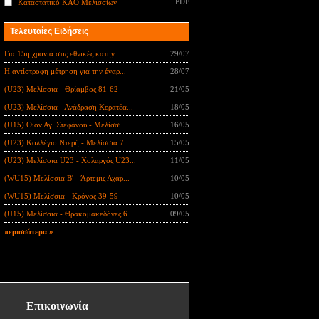
PDF
Καταστατικό ΚΑΟ Μελισσίων
Τελευταίες Ειδήσεις
Για 15η χρονιά στις εθνικές κατηγ...
29/07
Η αντίστροφη μέτρηση για την έναρ...
28/07
(U23) Μελίσσια - Θρίαμβος 81-62
21/05
(U23) Μελίσσια - Ανάδραση Κερατέα...
18/05
(U15) Οίον Αγ. Στεφάνου - Μελίσσι...
16/05
(U23) Κολλέγιο Ντερή - Μελίσσια 7...
15/05
(U23) Μελίσσια U23 - Χολαργός U23...
11/05
(WU15) Μελίσσια B' - Άρτεμις Αχαρ...
10/05
(WU15) Μελίσσια - Κρόνος 39-59
10/05
(U15) Μελίσσια - Θρακομακεδόνες 6...
09/05
περισσότερα »
Επικοινωνία