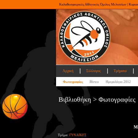
Καλαθοσφαιρικός Αθλητικός Όμιλος Μελισσίων | Κυρια
Αρχική
Σύλλογος
Τμήματα
Φωτογραφίες
Βίντεο
Ημερολόγιο 2012
Βιβλιοθήκη > Φωτογραφίες
Μ
Τμήμα:
ΓΥΝΑΙΚΕΣ