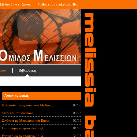
Μελισσάκια εν Δράσει
Melissia 360 Basketball Hive
ίλου
Βιβλιοθήκη
Ανακοινώσεις
Η Χριστίνα Βουγιούκα στα Μελίσσια
07/08
Μαζί και στα δύσκολα
03/08
Συνέχεια με Μαρινάσια και Βάσια
02/08
Ένα ακόμη κομμάτι στο παζλ
01/08
Έτοιμες για το επόμενο βήμα
31/07