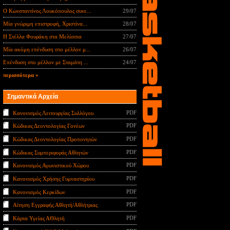
Ο Κωνσταντίνος Λουκόπουλος συνε...
29/07
Μία γνώριμη επιστροφή, Χριστίνα...
28/07
Η Στέλλα Φουράκη στα Μελίσσια
27/07
Μία ακόμη επένδυση στο μέλλον μ...
26/07
Επένδυση στο μέλλον με Σταμάτη ...
24/07
περισσότερα »
Σημαντικά Αρχεία
PDF
Κανονισμός Λειτουργίας Συλλόγου
PDF
Κώδικας Δεοντολογίας Γονέων
PDF
Κώδικας Δεοντολογίας Προπονητών
PDF
Κώδικας Συμπεριφοράς Αθλητών
PDF
Κανονισμός Αγωνιστικού Χώρου
PDF
Κανονισμός Χρήσης Γυμναστηρίου
PDF
Κανονισμός Κερκίδων
PDF
Αίτηση Εγγραφής Αθλητή/Αθλήτριας
PDF
Κάρτα Υγείας ΑΘλητή