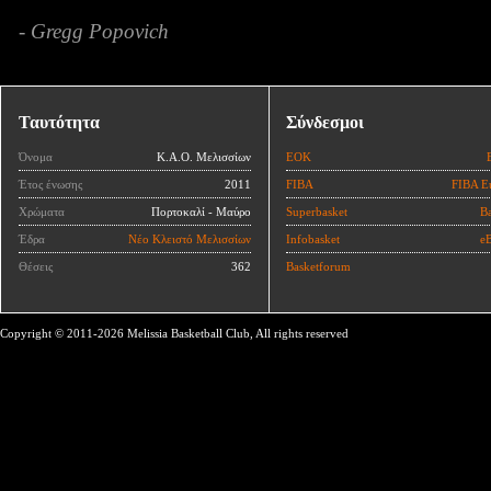
- Gregg Popovich
Ταυτότητα
Σύνδεσμοι
Όνομα
Κ.Α.Ο. Μελισσίων
ΕΟΚ
Έτος ένωσης
2011
FIBA
FIBA E
Χρώματα
Πορτοκαλί - Μαύρο
Superbasket
Ba
Έδρα
Νέο Κλειστό Μελισσίων
Infobasket
eB
Θέσεις
362
Basketforum
Copyright © 2011-2026 Melissia Basketball Club, All rights reserved