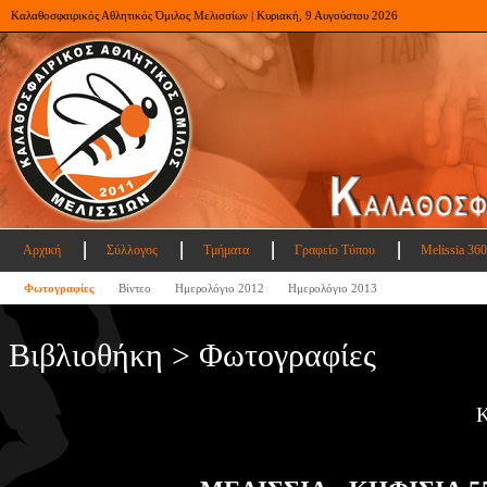
Καλαθοσφαιρικός Αθλητικός Όμιλος Μελισσίων | Κυριακή, 9 Αυγούστου 2026
Αρχική
Σύλλογος
Τμήματα
Γραφείο Τύπου
Melissia 360
Φωτογραφίες
Βίντεο
Ημερολόγιο 2012
Ημερολόγιο 2013
Βιβλιοθήκη > Φωτογραφίες
Κ