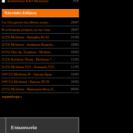
PDF
Καταστατικό ΚΑΟ Μελισσίων
Τελευταίες Ειδήσεις
Για 15η χρονιά στις εθνικές κατηγ...
29/07
Η αντίστροφη μέτρηση για την έναρ...
28/07
(U23) Μελίσσια - Θρίαμβος 81-62
21/05
(U23) Μελίσσια - Ανάδραση Κερατέα...
18/05
(U15) Οίον Αγ. Στεφάνου - Μελίσσι...
16/05
(U23) Κολλέγιο Ντερή - Μελίσσια 7...
15/05
(U23) Μελίσσια U23 - Χολαργός U23...
11/05
(WU15) Μελίσσια B' - Άρτεμις Αχαρ...
10/05
(WU15) Μελίσσια - Κρόνος 39-59
10/05
(U15) Μελίσσια - Θρακομακεδόνες 6...
09/05
περισσότερα »
Επικοινωνία