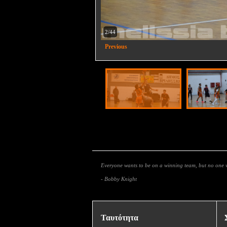
2/44
Previous
Everyone wants to be on a winning team, but no one w
- Bobby Knight
Ταυτότητα