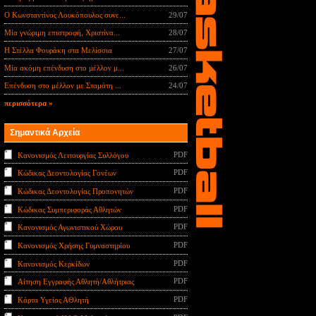
Ο Κωνσταντίνος Λουκόπουλος συνε...
29/07
Μία γνώριμη επιστροφή, Χριστίνα...
28/07
Η Στέλλα Φουράκη στα Μελίσσια
27/07
Μία ακόμη επένδυση στο μέλλον μ...
26/07
Επένδυση στο μέλλον με Σταμάτη ...
24/07
περισσότερα »
Σημαντικά Αρχεία
PDF
Κανονισμός Λειτουργίας Συλλόγου
PDF
Κώδικας Δεοντολογίας Γονέων
PDF
Κώδικας Δεοντολογίας Προπονητών
PDF
Κώδικας Συμπεριφοράς Αθλητών
PDF
Κανονισμός Αγωνιστικού Χώρου
PDF
Κανονισμός Χρήσης Γυμναστηρίου
PDF
Κανονισμός Κερκίδων
PDF
Αίτηση Εγγραφής Αθλητή/Αθλήτριας
PDF
Κάρτα Υγείας ΑΘλητή