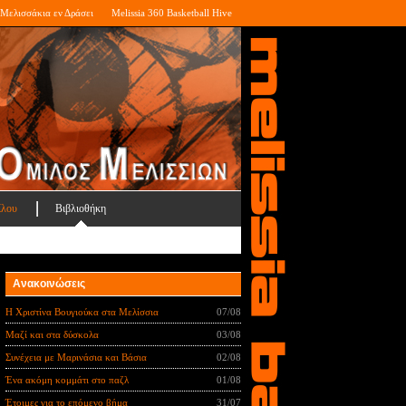
Μελισσάκια εν Δράσει
Melissia 360 Basketball Hive
ίλου
Βιβλιοθήκη
Ανακοινώσεις
Η Χριστίνα Βουγιούκα στα Μελίσσια
07/08
Μαζί και στα δύσκολα
03/08
Συνέχεια με Μαρινάσια και Βάσια
02/08
Ένα ακόμη κομμάτι στο παζλ
01/08
Έτοιμες για το επόμενο βήμα
31/07