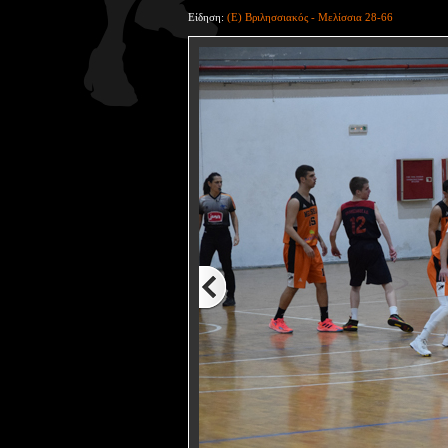
Είδηση:
(Ε) Βριλησσιακός - Μελίσσια 28-66