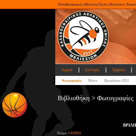
Καλαθοσφαιρικός Αθλητικός Όμιλος Μελισσίων | Κυρια
Αρχική
Σύλλογος
Τμήματα
Φωτογραφίες
Βίντεο
Ημερολόγιο 2012
Βιβλιοθήκη > Φωτογραφίες
ΒΡΙΛΗ
Τμήμα:
ΕΦΗΒΟΙ