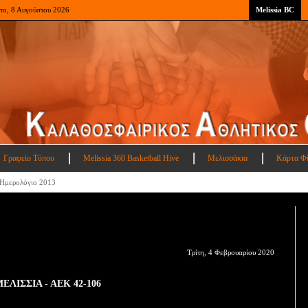
το, 8 Αυγούστου 2026
Melissia BC
Γραφείο Τύπου
Melissia 360 Basketball Hive
Μελισσάκια
Κάρτα Φ
Ημερολόγιο 2013
Τρίτη, 4 Φεβρουαρίου 2020
ΕΛΙΣΣΙΑ - ΑΕΚ 42-106