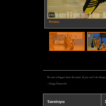
2/45
Previous
No one is bigger than the team. If you can’t do thing
- Gregg Popovich
Ταυτότητα