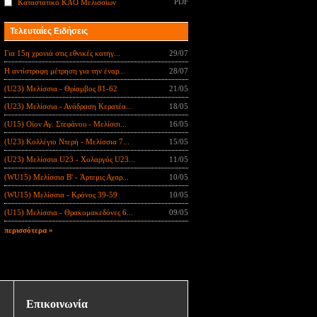
PDF
Καταστατικό ΚΑΟ Μελισσίων
Τελευταίες Ειδήσεις
Για 15η χρονιά στις εθνικές κατηγ...
29/07
Η αντίστροφη μέτρηση για την έναρ...
28/07
(U23) Μελίσσια - Θρίαμβος 81-62
21/05
(U23) Μελίσσια - Ανάδραση Κερατέα...
18/05
(U15) Οίον Αγ. Στεφάνου - Μελίσσι...
16/05
(U23) Κολλέγιο Ντερή - Μελίσσια 7...
15/05
(U23) Μελίσσια U23 - Χολαργός U23...
11/05
(WU15) Μελίσσια B' - Άρτεμις Αχαρ...
10/05
(WU15) Μελίσσια - Κρόνος 39-59
10/05
(U15) Μελίσσια - Θρακομακεδόνες 6...
09/05
περισσότερα »
Επικοινωνία