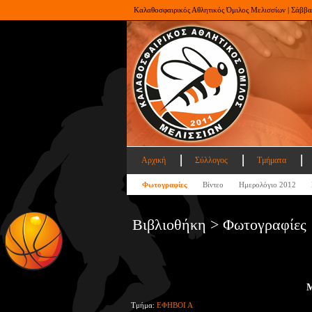
Καλαθοσφαιρικός Αθλητικός Όμιλος Μελισσίων | Σάββα
Αρχική
Σύλλογος
Τμήματα
Φωτογραφίες
Βίντεο
Ημερολόγιο 2012
Βιβλιοθήκη > Φωτογραφίες
Μ
Τμήμα:
ΕΦΗΒΟΙ Α