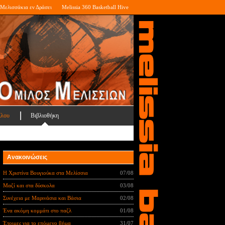
Μελισσάκια εν Δράσει
Melissia 360 Basketball Hive
ίλου
Βιβλιοθήκη
Ανακοινώσεις
Η Χριστίνα Βουγιούκα στα Μελίσσια
07/08
Μαζί και στα δύσκολα
03/08
Συνέχεια με Μαρινάσια και Βάσια
02/08
Ένα ακόμη κομμάτι στο παζλ
01/08
Έτοιμες για το επόμενο βήμα
31/07