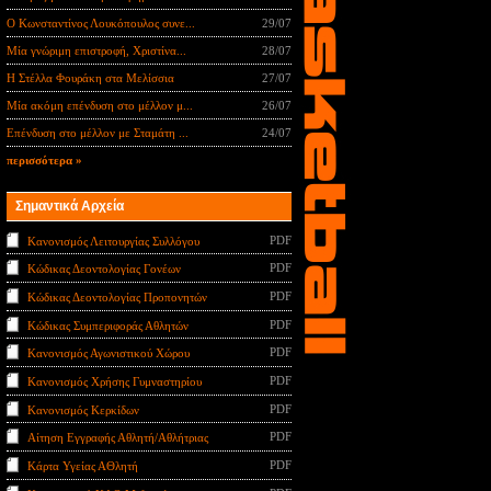
Ο Κωνσταντίνος Λουκόπουλος συνε...
29/07
Μία γνώριμη επιστροφή, Χριστίνα...
28/07
Η Στέλλα Φουράκη στα Μελίσσια
27/07
Μία ακόμη επένδυση στο μέλλον μ...
26/07
Επένδυση στο μέλλον με Σταμάτη ...
24/07
περισσότερα »
Σημαντικά Αρχεία
PDF
Κανονισμός Λειτουργίας Συλλόγου
PDF
Κώδικας Δεοντολογίας Γονέων
PDF
Κώδικας Δεοντολογίας Προπονητών
PDF
Κώδικας Συμπεριφοράς Αθλητών
PDF
Κανονισμός Αγωνιστικού Χώρου
PDF
Κανονισμός Χρήσης Γυμναστηρίου
PDF
Κανονισμός Κερκίδων
PDF
Αίτηση Εγγραφής Αθλητή/Αθλήτριας
PDF
Κάρτα Υγείας ΑΘλητή