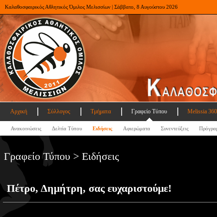
Καλαθοσφαιρικός Αθλητικός Όμιλος Μελισσίων | Σάββατο, 8 Αυγούστου 2026
Αρχική
Σύλλογος
Τμήματα
Γραφείο Τύπου
Melissia 360
Ανακοινώσεις
Δελτία Τύπου
Ειδήσεις
Αφιερώματα
Συνεντεύξεις
Πρόγρα
Γραφείο Τύπου > Ειδήσεις
Πέτρο, Δημήτρη, σας ευχαριστούμε!