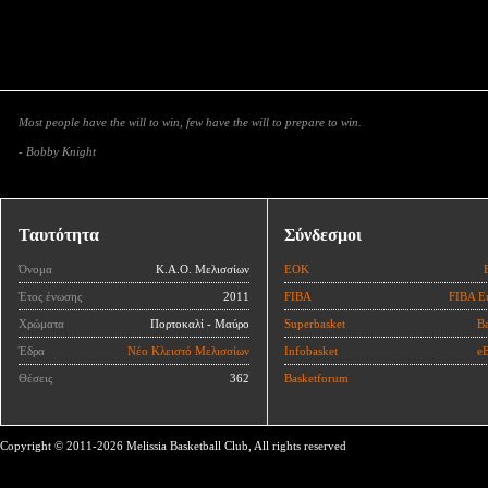
Most people have the will to win, few have the will to prepare to win.
- Bobby Knight
Ταυτότητα
Σύνδεσμοι
Όνομα
Κ.Α.Ο. Μελισσίων
ΕΟΚ
Έτος ένωσης
2011
FIBA
FIBA E
Χρώματα
Πορτοκαλί - Μαύρο
Superbasket
Ba
Έδρα
Νέο Κλειστό Μελισσίων
Infobasket
eB
Θέσεις
362
Basketforum
Copyright © 2011-2026 Melissia Basketball Club, All rights reserved