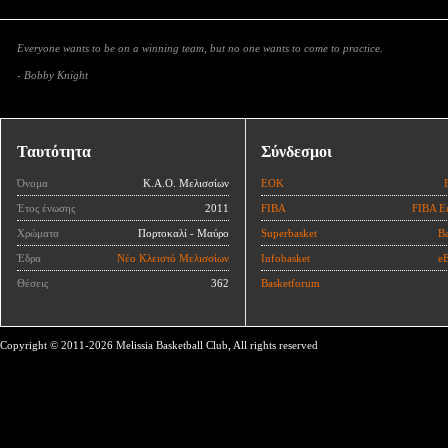
Everyone wants to be on a winning team, but no one wants to come to practice.
- Bobby Knight
Ταυτότητα
Σύνδεσμοι
Όνομα
Κ.Α.Ο. Μελισσίων
ΕΟΚ
Έτος ένωσης
2011
FIBA
FIBA E
Χρώματα
Πορτοκαλί - Μαύρο
Superbasket
Ba
Έδρα
Νέο Κλειστό Μελισσίων
Infobasket
eB
Θέσεις
362
Basketforum
Copyright © 2011-2026 Melissia Basketball Club, All rights reserved