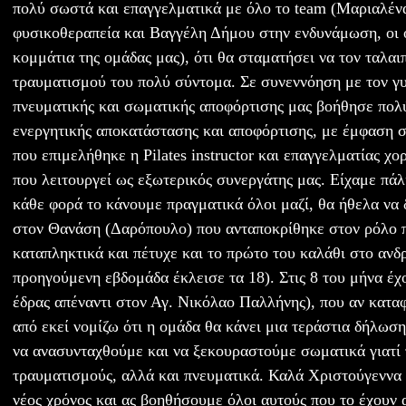
πολύ σωστά και επαγγελματικά με όλο το team (Μαριαλέ
φυσικοθεραπεία και Βαγγέλη Δήμου στην ενδυνάμωση, οι ο
κομμάτια της ομάδας μας), ότι θα σταματήσει να τον ταλα
τραυματισμού του πολύ σύντομα. Σε συνεννόηση με τον γ
πνευματικής και σωματικής αποφόρτισης μας βοήθησε πολ
ενεργητικής αποκατάστασης και αποφόρτισης, με έμφαση σ
που επιμελήθηκε η Pilates instructor και επαγγελματίας χο
που λειτουργεί ως εξωτερικός συνεργάτης μας. Είχαμε πάλι
κάθε φορά το κάνουμε πραγματικά όλοι μαζί, θα ήθελα να
στον Θανάση (Δαρόπουλο) που ανταποκρίθηκε στον ρόλο 
καταπληκτικά και πέτυχε και το πρώτο του καλάθι στο ανδ
προηγούμενη εβδομάδα έκλεισε τα 18). Στις 8 του μήνα έχο
έδρας απέναντι στον Αγ. Νικόλαο Παλλήνης), που αν κατ
από εκεί νομίζω ότι η ομάδα θα κάνει μια τεράστια δήλωση
να ανασυνταχθούμε και να ξεκουραστούμε σωματικά γιατί
τραυματισμούς, αλλά και πνευματικά. Καλά Χριστούγεννα 
νέος χρόνος και ας βοηθήσουμε όλοι αυτούς που το έχουν