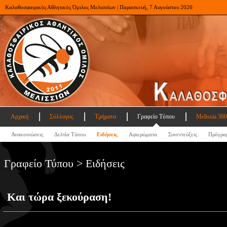
Καλαθοσφαιρικός Αθλητικός Όμιλος Μελισσίων | Παρασκευή, 7 Αυγούστου 2026
Αρχική
Σύλλογος
Τμήματα
Γραφείο Τύπου
Melissia 360
Ανακοινώσεις
Δελτία Τύπου
Ειδήσεις
Αφιερώματα
Συνεντεύξεις
Πρόγρα
Γραφείο Τύπου > Ειδήσεις
Και τώρα ξεκούραση!