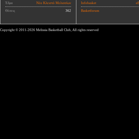
Έδρα
Νέο Κλειστό Μελισσίων
Infobasket
eB
Θέσεις
362
Basketforum
Copyright © 2011-2026 Melissia Basketball Club, All rights reserved