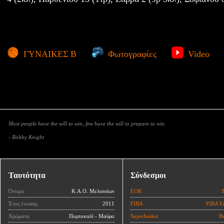
ΓΥΝΑΙΚΕΣ Β
Φωτογραφίες
Video
Most people have the will to win, few have the will to prepare to win.
- Bobby Knight
Ταυτότητα
Σύνδεσμοι
Όνομα
Κ.Α.Ο. Μελισσίων
ΕΟΚ
Έτος ένωσης
2011
FIBA
FIBA E
Χρώματα
Πορτοκαλί - Μαύρο
Superbasket
Ba