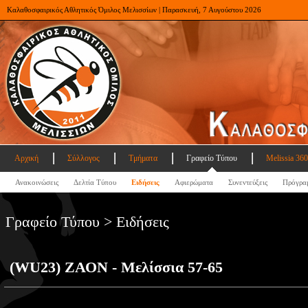
Καλαθοσφαιρικός Αθλητικός Όμιλος Μελισσίων | Παρασκευή, 7 Αυγούστου 2026
Αρχική
Σύλλογος
Τμήματα
Γραφείο Τύπου
Melissia 360
Ανακοινώσεις
Δελτία Τύπου
Ειδήσεις
Αφιερώματα
Συνεντεύξεις
Πρόγρα
Γραφείο Τύπου > Ειδήσεις
(WU23) ΖΑΟΝ - Μελίσσια 57-65