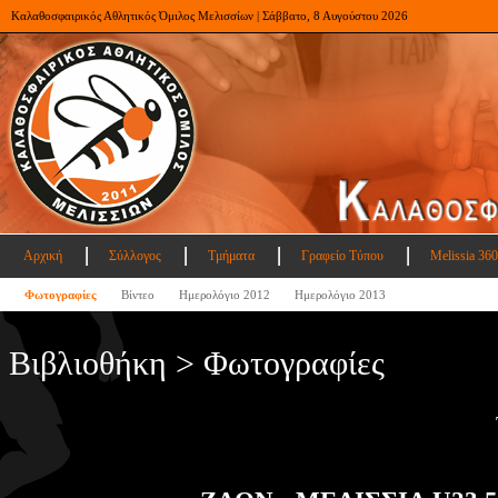
Καλαθοσφαιρικός Αθλητικός Όμιλος Μελισσίων | Σάββατο, 8 Αυγούστου 2026
Αρχική
Σύλλογος
Τμήματα
Γραφείο Τύπου
Melissia 360
Φωτογραφίες
Βίντεο
Ημερολόγιο 2012
Ημερολόγιο 2013
Βιβλιοθήκη > Φωτογραφίες