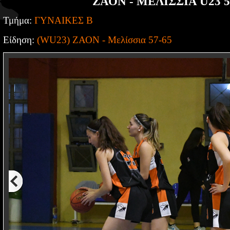
ΖΑΟΝ - ΜΕΛΙΣΣΙΑ U23 5
Τμήμα:
ΓΥΝΑΙΚΕΣ Β
Είδηση:
(WU23) ΖΑΟΝ - Μελίσσια 57-65