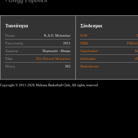
- Gregg Popovich
Ταυτότητα
Σύνδεσμοι
Όνομα
Κ.Α.Ο. Μελισσίων
ΕΟΚ
Έτος ένωσης
2011
FIBA
FIBA E
Χρώματα
Πορτοκαλί - Μαύρο
Superbasket
Ba
Έδρα
Νέο Κλειστό Μελισσίων
Infobasket
eB
Θέσεις
362
Basketforum
Copyright © 2011-2026 Melissia Basketball Club, All rights reserved