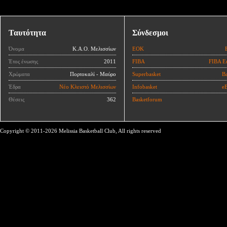
Ταυτότητα
Σύνδεσμοι
Όνομα
Κ.Α.Ο. Μελισσίων
ΕΟΚ
Έτος ένωσης
2011
FIBA
FIBA E
Χρώματα
Πορτοκαλί - Μαύρο
Superbasket
Ba
Έδρα
Νέο Κλειστό Μελισσίων
Infobasket
eB
Θέσεις
362
Basketforum
Copyright © 2011-2026 Melissia Basketball Club, All rights reserved