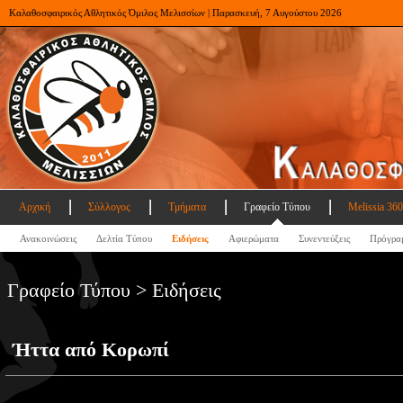
Καλαθοσφαιρικός Αθλητικός Όμιλος Μελισσίων | Παρασκευή, 7 Αυγούστου 2026
Αρχική
Σύλλογος
Τμήματα
Γραφείο Τύπου
Melissia 360
Ανακοινώσεις
Δελτία Τύπου
Ειδήσεις
Αφιερώματα
Συνεντεύξεις
Πρόγρα
Γραφείο Τύπου > Ειδήσεις
Ήττα από Κορωπί