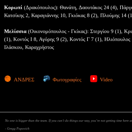
Κορωπί
(Δρακόπουλος): Θανάτη, Δαουτάκος 24 (4), Πάργα
Κατσίκης 2, Καραγιάννης 10, Γκιόκας 8 (2), Πλούμης 14 (
Μελίσσια
(Οικονομόπουλος - Γκίκας): Στεργίου 9 (1), Κρ
(1), Κοντός Ι 8, Αγόρης 9 (2), Κοντός Γ 7 (1), Ηλιόπουλος
Ιλάσκου, Καραχρήστος
ΑΝΔΡΕΣ
Φωτογραφίες
Video
No one is bigger than the team. If you can’t do things our way, you’re not getting time here 
- Gregg Popovich