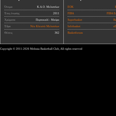
Όνομα
Κ.Α.Ο. Μελισσίων
ΕΟΚ
Έτος ένωσης
2011
FIBA
FIBA E
Χρώματα
Πορτοκαλί - Μαύρο
Superbasket
Ba
Έδρα
Νέο Κλειστό Μελισσίων
Infobasket
eB
Θέσεις
362
Basketforum
Copyright © 2011-2026 Melissia Basketball Club, All rights reserved