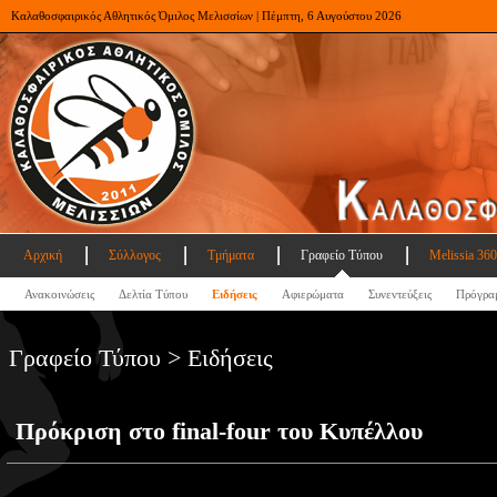
Καλαθοσφαιρικός Αθλητικός Όμιλος Μελισσίων | Πέμπτη, 6 Αυγούστου 2026
Αρχική
Σύλλογος
Τμήματα
Γραφείο Τύπου
Melissia 360
Ανακοινώσεις
Δελτία Τύπου
Ειδήσεις
Αφιερώματα
Συνεντεύξεις
Πρόγρα
Γραφείο Τύπου > Ειδήσεις
Πρόκριση στο final-four του Κυπέλλου