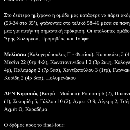
Στο δεύτερο ημίχρονο η ομάδα μας κατάφερε να πάρει ακό
(53-34 στο 35’), φτάνοντας στο τελικό 58-46 μέσα σε παν
μας για αυτήν τη σημαντική πρόκριση. Οι υπόλοιπες ομάδες 
Άρης Χολαργού, Προμηθέας και Τούφα.
Μελίσσια
(Καλογερόπουλος Π - Φωτίου): Κυριακάκη 3 (4ρ
Μεσίνι 22 (6τρ 4κλ), Κωνσταντινίδου Ι 2 (3ρ 2κψ), Καλογε
4ρ), Παλαμάρη 2 (7ρ 5ασ), Χαντζοπούλου 3 (1τρ), Γιαννακ
Κυρίδη 2 (4ρ 3ασ), Πολυμενάκου
ΑΕΝ Κηφισιάς
(Κατρά - Μαύρου): Ρομποτή 6 (2), Παπα
(1), Σικιαρίδη 5, Γάλλου 10 (2), Αχμέτ Ο 9, Λίγκρη 2, Τσέρ
Αχμέτ Ο, Καραδήμα
Ο δρόμος προς το final-four: