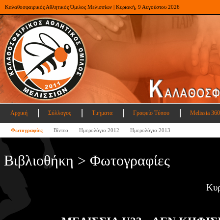
Καλαθοσφαιρικός Αθλητικός Όμιλος Μελισσίων | Κυριακή, 9 Αυγούστου 2026
Αρχική
Σύλλογος
Τμήματα
Γραφείο Τύπου
Melissia 360
Φωτογραφίες
Βίντεο
Ημερολόγιο 2012
Ημερολόγιο 2013
Βιβλιοθήκη > Φωτογραφίες
Κυρ