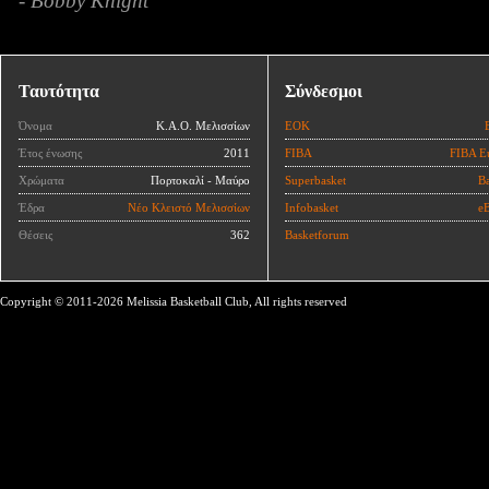
- Bobby Knight
Ταυτότητα
Σύνδεσμοι
Όνομα
Κ.Α.Ο. Μελισσίων
ΕΟΚ
Έτος ένωσης
2011
FIBA
FIBA E
Χρώματα
Πορτοκαλί - Μαύρο
Superbasket
Ba
Έδρα
Νέο Κλειστό Μελισσίων
Infobasket
eB
Θέσεις
362
Basketforum
Copyright © 2011-2026 Melissia Basketball Club, All rights reserved