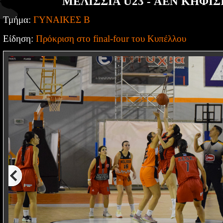
ΜΕΛΙΣΣΙΑ U23 - ΑΕΝ ΚΗΦΙΣΙ
Τμήμα:
ΓΥΝΑΙΚΕΣ Β
Είδηση:
Πρόκριση στο final-four του Κυπέλλου