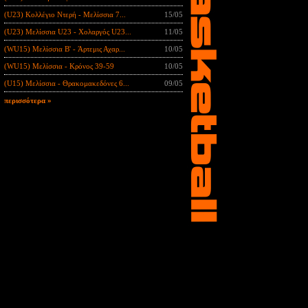
(U23) Κολλέγιο Ντερή - Μελίσσια 7...
15/05
(U23) Μελίσσια U23 - Χολαργός U23...
11/05
(WU15) Μελίσσια B' - Άρτεμις Αχαρ...
10/05
(WU15) Μελίσσια - Κρόνος 39-59
10/05
(U15) Μελίσσια - Θρακομακεδόνες 6...
09/05
περισσότερα »