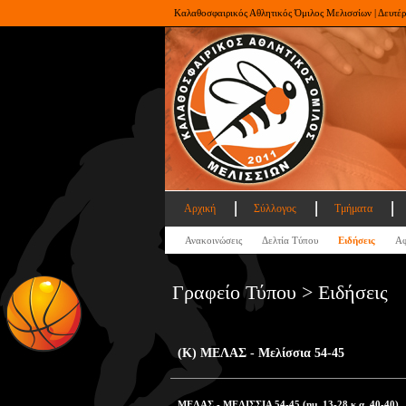
Καλαθοσφαιρικός Αθλητικός Όμιλος Μελισσίων | Δευτέ
Αρχική
Σύλλογος
Τμήματα
Ανακοινώσεις
Δελτία Τύπου
Ειδήσεις
Αφ
Γραφείο Τύπου > Ειδήσεις
(Κ) ΜΕΛΑΣ - Μελίσσια 54-45
ΜΕΛΑΣ - ΜΕΛΙΣΣΙΑ 54-45 (ημ. 13-28 κ.α. 40-40)