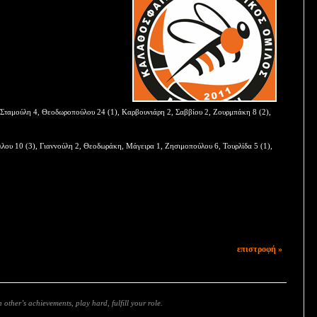
Σταμούλη 4, Θεοδωροπούλου 24 (1), Καρβουνιάρη 2, Σαββίου 2, Ζουρμπάκη 8 (2),
λου 10 (3), Γιαννούλη 2, Θεοδωράκη, Μάγειρα 1, Ζησιμοπούλου 6, Τουρλίδα 5 (1),
επιστροφή »
 other’s achievements, play hard, fulfill your role.