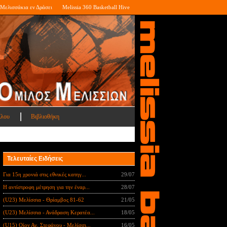
Μελισσάκια εν Δράσει
Melissia 360 Basketball Hive
ίλου
Βιβλιοθήκη
Τελευταίες Ειδήσεις
Για 15η χρονιά στις εθνικές κατηγ...
29/07
Η αντίστροφη μέτρηση για την έναρ...
28/07
(U23) Μελίσσια - Θρίαμβος 81-62
21/05
(U23) Μελίσσια - Ανάδραση Κερατέα...
18/05
(U15) Οίον Αγ. Στεφάνου - Μελίσσι...
16/05