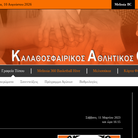
ρα, 10 Αυγούστου 2026
Melissia BC
Γραφείο Τύπου
Melissia 360 Basketball Hive
Μελισσάκια
Κάρτα Φ
ιερώματα
Συνεντεύξεις
Πρόγραμμα Αγώνων
Βαθμολογίες
Σάββατο, 11 Μαρτίου 2023
και ώρα 16:15