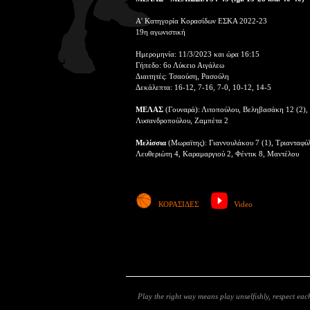
Α' Κατηγορία Κορασίδων ΕΣΚΑ 2022-23
19η αγωνιστική
Ημερομηνία: 11/3/2023 και ώρα 16:15
Γήπεδο: 6ο Λύκειο Αιγάλεω
Διαιτητές: Τσαούση, Ρασούλη
Δεκάλεπτα: 16-12, 7-16, 7-0, 10-12, 14-5
ΜΕΛΑΣ
(Γουναρά): Λιτοπούλου, Βεληβασάκη 12 (2), 
Λυσανδροπούλου, Ζαμπέτα 2
Μελίσσια
(Μωραϊτης): Γιαννουλάκου 7 (1), Τριανταφύλ
Λευθεριώτη 4, Καραμαργιού 2, Φέντικ 8, Μαντέλου
ΚΟΡΑΣΙΔΕΣ
Video
Play the right way means play unselfishly, respect each