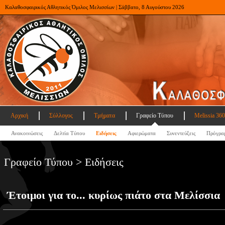
Καλαθοσφαιρικός Αθλητικός Όμιλος Μελισσίων | Σάββατο, 8 Αυγούστου 2026
Αρχική
Σύλλογος
Τμήματα
Γραφείο Τύπου
Melissia 360
Ανακοινώσεις
Δελτία Τύπου
Ειδήσεις
Αφιερώματα
Συνεντεύξεις
Πρόγρα
Γραφείο Τύπου > Ειδήσεις
Έτοιμοι για το... κυρίως πιάτο στα Μελίσσια