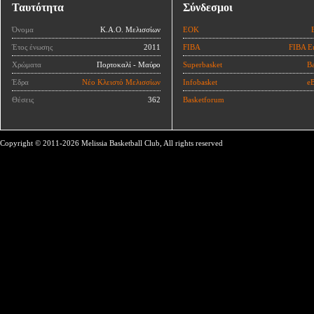
Ταυτότητα
Σύνδεσμοι
Όνομα
Κ.Α.Ο. Μελισσίων
ΕΟΚ
Έτος ένωσης
2011
FIBA
FIBA E
Χρώματα
Πορτοκαλί - Μαύρο
Superbasket
Ba
Έδρα
Νέο Κλειστό Μελισσίων
Infobasket
eB
Θέσεις
362
Basketforum
Copyright © 2011-2026 Melissia Basketball Club, All rights reserved