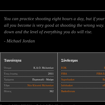
You can practice shooting eight hours a day, but if your
all you become is very good at shooting the wrong way.
down and the level of everything you do will rise.
- Michael Jordan
Ταυτότητα
Σύνδεσμοι
Όνομα
Κ.Α.Ο. Μελισσίων
ΕΟΚ
Έτος ένωσης
2011
FIBA
FIBA E
Χρώματα
Πορτοκαλί - Μαύρο
Superbasket
Ba
Έδρα
Νέο Κλειστό Μελισσίων
Infobasket
eB
Θέσεις
362
Basketforum