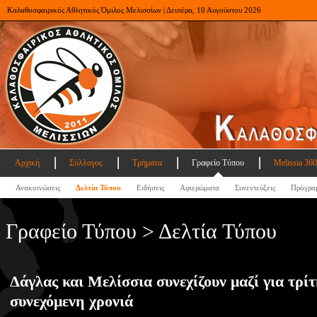
Καλαθοσφαιρικός Αθλητικός Όμιλος Μελισσίων | Δευτέρα, 10 Αυγούστου 2026
Αρχική
Σύλλογος
Τμήματα
Γραφείο Τύπου
Melissia 360
Ανακοινώσεις
Δελτία Τύπου
Ειδήσεις
Αφιερώματα
Συνεντεύξεις
Πρόγρα
Γραφείο Τύπου > Δελτία Τύπου
Δάγλας και Μελίσσια συνεχίζουν μαζί για τρί
συνεχόμενη χρονιά