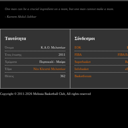
One man can be a crucial ingredient on a team, but one man cannot make a team.
- Kareem Abdul-Jabbar
Ταυτότητα
Σύνδεσμοι
Όνομα
Κ.Α.Ο. Μελισσίων
ΕΟΚ
Έτος ένωσης
2011
FIBA
FIBA E
Χρώματα
Πορτοκαλί - Μαύρο
Superbasket
Ba
Έδρα
Νέο Κλειστό Μελισσίων
Infobasket
eB
Θέσεις
362
Basketforum
Copyright © 2011-2026 Melissia Basketball Club, All rights reserved