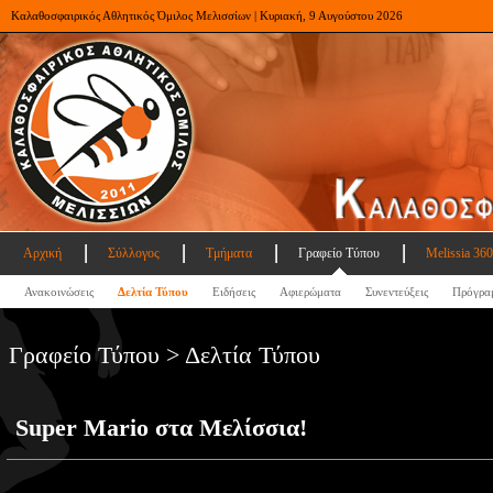
Καλαθοσφαιρικός Αθλητικός Όμιλος Μελισσίων | Κυριακή, 9 Αυγούστου 2026
Αρχική
Σύλλογος
Τμήματα
Γραφείο Τύπου
Melissia 360
Ανακοινώσεις
Δελτία Τύπου
Ειδήσεις
Αφιερώματα
Συνεντεύξεις
Πρόγρα
Γραφείο Τύπου > Δελτία Τύπου
Super Mario στα Μελίσσια!