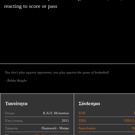
reacting to score or pass
You don't play against opponents, you play against the game of basketball.
- Bobby Knight
Ταυτότητα
Σύνδεσμοι
Όνομα
Κ.Α.Ο. Μελισσίων
ΕΟΚ
Έτος ένωσης
2011
FIBA
FIBA E
Χρώματα
Πορτοκαλί - Μαύρο
Superbasket
Ba