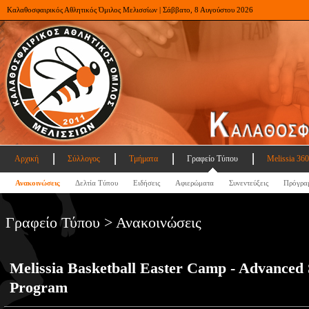
Καλαθοσφαιρικός Αθλητικός Όμιλος Μελισσίων | Σάββατο, 8 Αυγούστου 2026
Αρχική
Σύλλογος
Τμήματα
Γραφείο Τύπου
Melissia 360
Ανακοινώσεις
Δελτία Τύπου
Ειδήσεις
Αφιερώματα
Συνεντεύξεις
Πρόγρα
Γραφείο Τύπου > Ανακοινώσεις
Melissia Basketball Easter Camp - Advanced S
Program