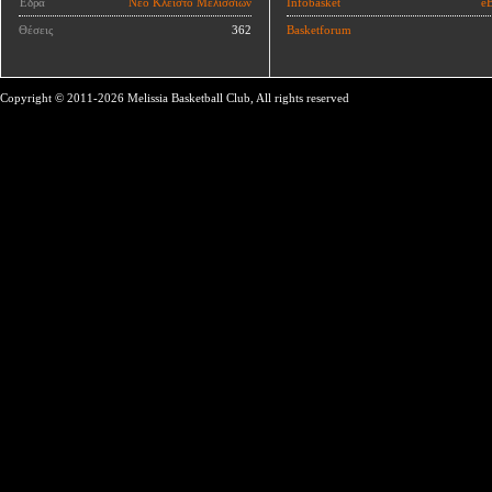
Έδρα
Νέο Κλειστό Μελισσίων
Infobasket
eB
Θέσεις
362
Basketforum
Copyright © 2011-2026 Melissia Basketball Club, All rights reserved