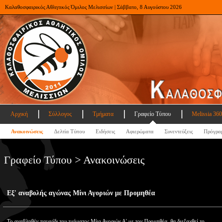
Καλαθοσφαιρικός Αθλητικός Όμιλος Μελισσίων | Σάββατο, 8 Αυγούστου 2026
Αρχική
Σύλλογος
Τμήματα
Γραφείο Τύπου
Melissia 360
Ανακοινώσεις
Δελτία Τύπου
Ειδήσεις
Αφιερώματα
Συνεντεύξεις
Πρόγρα
Γραφείο Τύπου > Ανακοινώσεις
Εξ' αναβολής αγώνας Μίνι Αγοριών με Προμηθέα
Το αναβληθέν παιχνίδι του τμήματος Μίνι Αγοριών Α' με τον Προμηθέα, θα διεξαχθεί το