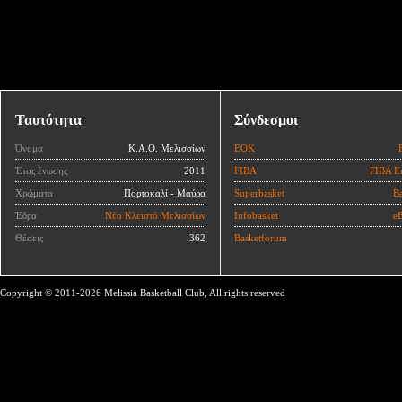
Ταυτότητα
Σύνδεσμοι
Όνομα
Κ.Α.Ο. Μελισσίων
ΕΟΚ
Έτος ένωσης
2011
FIBA
FIBA E
Χρώματα
Πορτοκαλί - Μαύρο
Superbasket
Ba
Έδρα
Νέο Κλειστό Μελισσίων
Infobasket
eB
Θέσεις
362
Basketforum
Copyright © 2011-2026 Melissia Basketball Club, All rights reserved