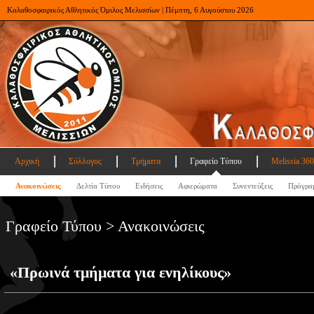
Καλαθοσφαιρικός Αθλητικός Όμιλος Μελισσίων | Πέμπτη, 6 Αυγούστου 2026
Αρχική
Σύλλογος
Τμήματα
Γραφείο Τύπου
Melissia 360
Ανακοινώσεις
Δελτία Τύπου
Ειδήσεις
Αφιερώματα
Συνεντεύξεις
Πρόγρα
Γραφείο Τύπου > Ανακοινώσεις
«Πρωινά τμήματα για ενηλίκους»