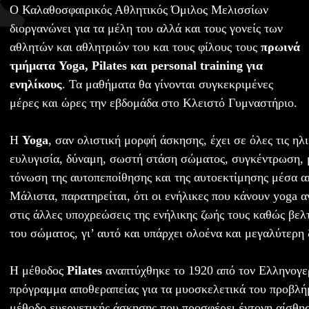
O Καλαθοσφαιρικός Αθλητικός Όμιλος Μελισσίων
διοργανώνει για τα μέλη του αλλά και τους γονείς των
αθλητών και αθλητριών του και τους φίλους τους
πρωινά
τμήματα Yoga, Pilates και personal training για
ενηλίκους
. Τα μαθήματα θα γίνονται συγκεκριμένες
μέρες και ώρες την εβδομάδα στο Κλειστό Γυμναστήριο.
Η
Yoga
, σαν ολιστική μορφή άσκησης, έχει σε όλες τις ηλ
ευλυγισία, δύναμη, σωστή στάση σώματος, συγκέντρωση, μ
τόνωση της αυτοπεποίθησης και της αυτοεκτίμησης μέσα απ
Μάλιστα, παρατηρείται, ότι οι ενήλικες που κάνουν yoga 
στις άλλες υποχρεώσεις της ενήλικης ζωής τους καθώς βελτ
του σώματος, γι’ αυτό και υπάρχει ολοένα και μεγαλύτερη 
Η μέθοδος
Pilates
αναπτύχθηκε το 1920 από τον Ελληνογερ
πρόγραμμα αποθεραπείας για τα μυοσκελετικά του προβλήμ
μέθοδο ευεργετικής άσκησης που προσφέρει έντονη αίσθησ