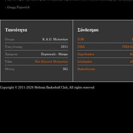
- Gregg Popovich
Ταυτότητα
Σύνδεσμοι
Όνομα
Κ.Α.Ο. Μελισσίων
ΕΟΚ
Έτος ένωσης
2011
FIBA
FIBA E
Χρώματα
Πορτοκαλί - Μαύρο
Superbasket
Ba
Έδρα
Νέο Κλειστό Μελισσίων
Infobasket
eB
Θέσεις
362
Basketforum
Copyright © 2011-2026 Melissia Basketball Club, All rights reserved