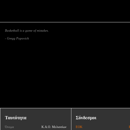
Basketball is a game of mistakes.
- Gregg Popovich
Ταυτότητα
Σύνδεσμοι
Όνομα
Κ.Α.Ο. Μελισσίων
ΕΟΚ