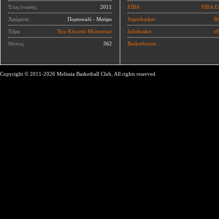
Έτος ένωσης
2011
FIBA
FIBA E
Χρώματα
Πορτοκαλί - Μαύρο
Superbasket
Ba
Έδρα
Νέο Κλειστό Μελισσίων
Infobasket
eB
Θέσεις
362
Basketforum
Copyright © 2011-2026 Melissia Basketball Club, All rights reserved