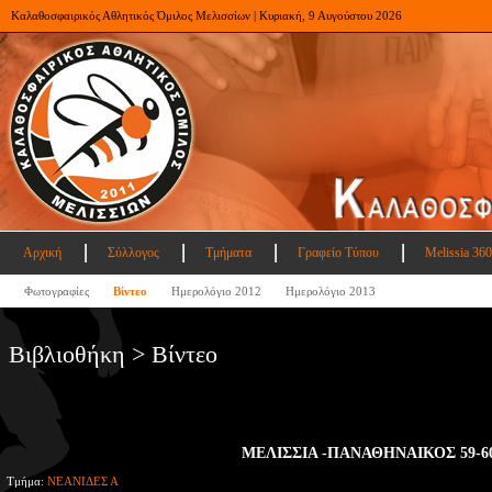
Καλαθοσφαιρικός Αθλητικός Όμιλος Μελισσίων | Κυριακή, 9 Αυγούστου 2026
Αρχική
Σύλλογος
Τμήματα
Γραφείο Τύπου
Melissia 360
Φωτογραφίες
Βίντεο
Ημερολόγιο 2012
Ημερολόγιο 2013
Βιβλιοθήκη > Βίντεο
ΜΕΛΙΣΣΙΑ -ΠΑΝΑΘΗΝΑΙΚΟΣ 59-6
Τμήμα:
ΝΕΑΝΙΔΕΣ Α