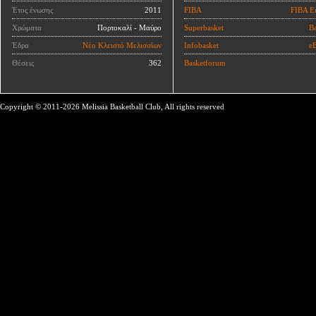
Έτος ένωσης
2011
FIBA
FIBA E
Χρώματα
Πορτοκαλί - Μαύρο
Superbasket
Ba
Έδρα
Νέο Κλειστό Μελισσίων
Infobasket
eB
Θέσεις
362
Basketforum
Copyright © 2011-2026 Melissia Basketball Club, All rights reserved