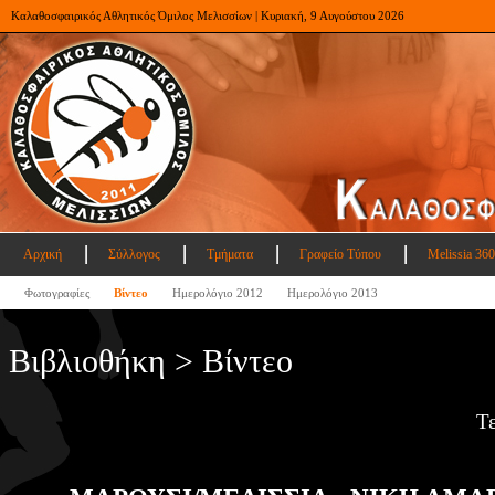
Καλαθοσφαιρικός Αθλητικός Όμιλος Μελισσίων | Κυριακή, 9 Αυγούστου 2026
Αρχική
Σύλλογος
Τμήματα
Γραφείο Τύπου
Melissia 360
Φωτογραφίες
Βίντεο
Ημερολόγιο 2012
Ημερολόγιο 2013
Βιβλιοθήκη > Βίντεο
Τ