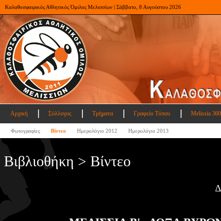
Καλαθοσφαιρικός Αθλητικός Όμιλος Μελισσίων | Σάββατο, 8 Αυγούστου 2026
Αρχική
Σύλλογος
Τμήματα
Γραφείο Τύπου
Melissia 360
Φωτογραφίες
Βίντεο
Ημερολόγιο 2012
Ημερολόγιο 2013
Βιβλιοθήκη > Βίντεο
Δ