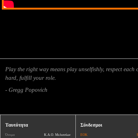
Play the right way means play unselfishly, respect each 
hard, fulfill your role.
- Gregg Popovich
Ταυτότητα
Σύνδεσμοι
Όνομα
Κ.Α.Ο. Μελισσίων
ΕΟΚ