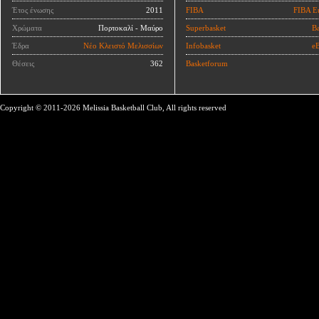
Έτος ένωσης
2011
FIBA
FIBA E
Χρώματα
Πορτοκαλί - Μαύρο
Superbasket
Ba
Έδρα
Νέο Κλειστό Μελισσίων
Infobasket
eB
Θέσεις
362
Basketforum
Copyright © 2011-2026 Melissia Basketball Club, All rights reserved