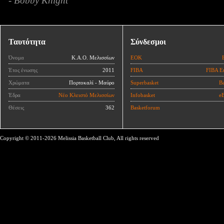
- Bobby Knight
Ταυτότητα
Σύνδεσμοι
Όνομα
Κ.Α.Ο. Μελισσίων
ΕΟΚ
Έτος ένωσης
2011
FIBA
FIBA E
Χρώματα
Πορτοκαλί - Μαύρο
Superbasket
Ba
Έδρα
Νέο Κλειστό Μελισσίων
Infobasket
eB
Θέσεις
362
Basketforum
Copyright © 2011-2026 Melissia Basketball Club, All rights reserved