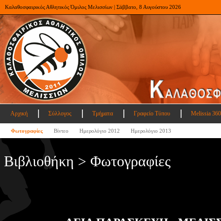
Καλαθοσφαιρικός Αθλητικός Όμιλος Μελισσίων | Σάββατο, 8 Αυγούστου 2026
Αρχική
Σύλλογος
Τμήματα
Γραφείο Τύπου
Melissia 360
Φωτογραφίες
Βίντεο
Ημερολόγιο 2012
Ημερολόγιο 2013
Βιβλιοθήκη > Φωτογραφίες