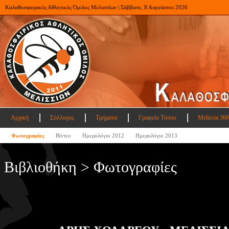
Καλαθοσφαιρικός Αθλητικός Όμιλος Μελισσίων | Σάββατο, 8 Αυγούστου 2026
Αρχική
Σύλλογος
Τμήματα
Γραφείο Τύπου
Melissia 360
Φωτογραφίες
Βίντεο
Ημερολόγιο 2012
Ημερολόγιο 2013
Βιβλιοθήκη > Φωτογραφίες