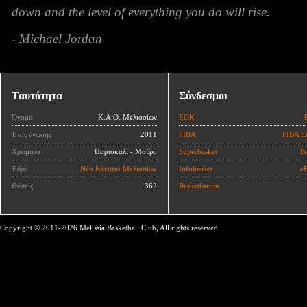
down and the level of everything you do will rise.
- Michael Jordan
Ταυτότητα
Σύνδεσμοι
Όνομα
Κ.Α.Ο. Μελισσίων
ΕΟΚ
Έτος ένωσης
2011
FIBA
FIBA E
Χρώματα
Πορτοκαλί - Μαύρο
Superbasket
Ba
Έδρα
Νέο Κλειστό Μελισσίων
Infobasket
eB
Θέσεις
362
Basketforum
Copyright © 2011-2026 Melissia Basketball Club, All rights reserved