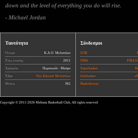
down and the level of everything you do will rise.
- Michael Jordan
Ταυτότητα
Σύνδεσμοι
Όνομα
Κ.Α.Ο. Μελισσίων
ΕΟΚ
Έτος ένωσης
2011
FIBA
FIBA E
Χρώματα
Πορτοκαλί - Μαύρο
Superbasket
Ba
Έδρα
Νέο Κλειστό Μελισσίων
Infobasket
eB
Θέσεις
362
Basketforum
Copyright © 2011-2026 Melissia Basketball Club, All rights reserved