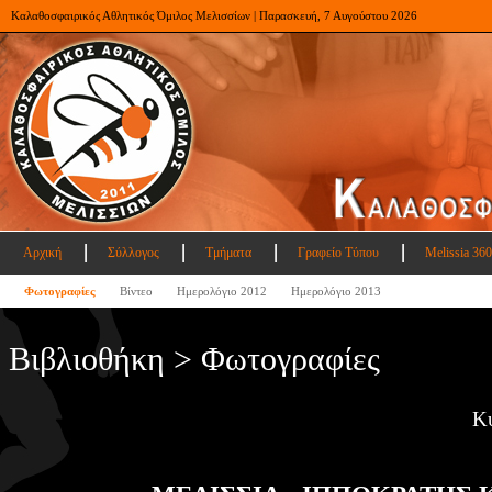
Καλαθοσφαιρικός Αθλητικός Όμιλος Μελισσίων | Παρασκευή, 7 Αυγούστου 2026
Αρχική
Σύλλογος
Τμήματα
Γραφείο Τύπου
Melissia 360
Φωτογραφίες
Βίντεο
Ημερολόγιο 2012
Ημερολόγιο 2013
Βιβλιοθήκη > Φωτογραφίες
Κ