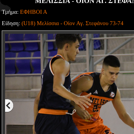
ΜΕΛΙΣΣΙΑ - ΟΙΟΝ ΑΓ. ΣΤΕΦΑ
Τμήμα:
ΕΦΗΒΟΙ Α
Είδηση:
(U18) Μελίσσια - Οίον Αγ. Στεφάνου 73-74