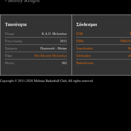
- Bobby Knight
Ταυτότητα
Σύνδεσμοι
Όνομα
Κ.Α.Ο. Μελισσίων
ΕΟΚ
Έτος ένωσης
2011
FIBA
FIBA E
Χρώματα
Πορτοκαλί - Μαύρο
Superbasket
Ba
Έδρα
Νέο Κλειστό Μελισσίων
Infobasket
eB
Θέσεις
362
Basketforum
Copyright © 2011-2026 Melissia Basketball Club, All rights reserved