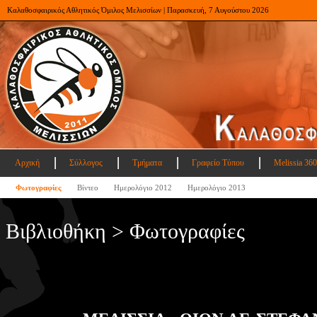
Καλαθοσφαιρικός Αθλητικός Όμιλος Μελισσίων | Παρασκευή, 7 Αυγούστου 2026
Αρχική
Σύλλογος
Τμήματα
Γραφείο Τύπου
Melissia 360
Φωτογραφίες
Βίντεο
Ημερολόγιο 2012
Ημερολόγιο 2013
Βιβλιοθήκη > Φωτογραφίες