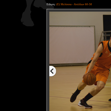
Είδηση:
(Ε) Μελίσσια - Απόλλων 60-58