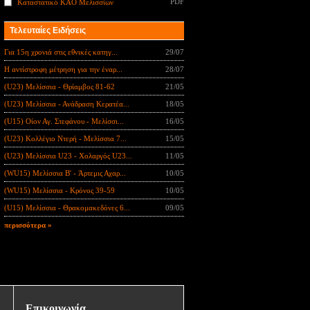
PDF
Καταστατικό ΚΑΟ Μελισσίων
Τελευταίες Ειδήσεις
Για 15η χρονιά στις εθνικές κατηγ...
29/07
Η αντίστροφη μέτρηση για την έναρ...
28/07
(U23) Μελίσσια - Θρίαμβος 81-62
21/05
(U23) Μελίσσια - Ανάδραση Κερατέα...
18/05
(U15) Οίον Αγ. Στεφάνου - Μελίσσι...
16/05
(U23) Κολλέγιο Ντερή - Μελίσσια 7...
15/05
(U23) Μελίσσια U23 - Χολαργός U23...
11/05
(WU15) Μελίσσια B' - Άρτεμις Αχαρ...
10/05
(WU15) Μελίσσια - Κρόνος 39-59
10/05
(U15) Μελίσσια - Θρακομακεδόνες 6...
09/05
περισσότερα »
Επικοινωνία