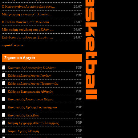
Ο Κωνσταντίνος Λουκόπουλος συνε...
29/07
Μία γνώριμη επιστροφή, Χριστίνα...
28/07
Η Στέλλα Φουράκη στα Μελίσσια
27/07
Μία ακόμη επένδυση στο μέλλον μ...
26/07
Επένδυση στο μέλλον με Σταμάτη ...
24/07
περισσότερα »
Σημαντικά Αρχεία
PDF
Κανονισμός Λειτουργίας Συλλόγου
PDF
Κώδικας Δεοντολογίας Γονέων
PDF
Κώδικας Δεοντολογίας Προπονητών
PDF
Κώδικας Συμπεριφοράς Αθλητών
PDF
Κανονισμός Αγωνιστικού Χώρου
PDF
Κανονισμός Χρήσης Γυμναστηρίου
PDF
Κανονισμός Κερκίδων
PDF
Αίτηση Εγγραφής Αθλητή/Αθλήτριας
PDF
Κάρτα Υγείας ΑΘλητή