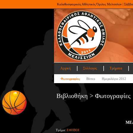
Καλαθοσφαιρικός Αθλητικός Όμιλος Μελισσίων | Σάββα
Αρχική
Σύλλογος
Τμήματα
Φωτογραφίες
Βίντεο
Ημερολόγιο 2012
Βιβλιοθήκη > Φωτογραφίες
ΜΕΛ
Τμήμα:
ΕΦΗΒΟΙ