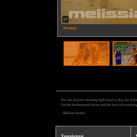
2/7
Previous
You can practice shooting eight hours a day, but if y
Get the fundamentals down and the level of everything 
- Michael Jordan
Ταυτότητα