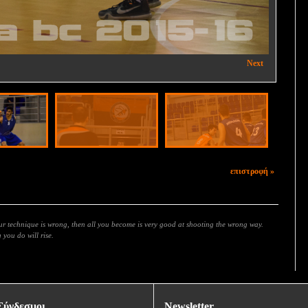
ΜΕΛΙΣΣΙΑ - ΑΠΟΛΛΩΝ 60-58
Next
επιστροφή »
our technique is wrong, then all you become is very good at shooting the wrong way.
you do will rise.
Σύνδεσμοι
Newsletter