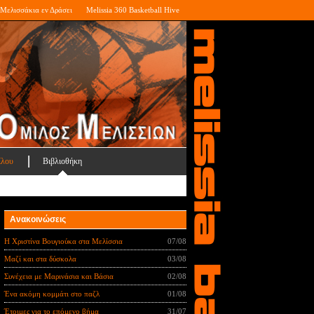
Μελισσάκια εν Δράσει
Melissia 360 Basketball Hive
ίλου
Βιβλιοθήκη
Ανακοινώσεις
Η Χριστίνα Βουγιούκα στα Μελίσσια
07/08
Μαζί και στα δύσκολα
03/08
Συνέχεια με Μαρινάσια και Βάσια
02/08
Ένα ακόμη κομμάτι στο παζλ
01/08
Έτοιμες για το επόμενο βήμα
31/07