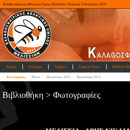
Καλαθοσφαιρικός Αθλητικός Όμιλος Μελισσίων | Κυριακή, 9 Αυγούστου 2026
Αρχική
Σύλλογος
Τμήματα
Γραφείο Τύπου
Melissia 360
Φωτογραφίες
Βίντεο
Ημερολόγιο 2012
Ημερολόγιο 2013
Βιβλιοθήκη > Φωτογραφίες