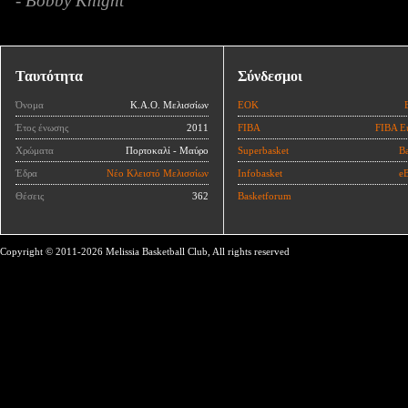
- Bobby Knight
Ταυτότητα
Σύνδεσμοι
Όνομα
Κ.Α.Ο. Μελισσίων
ΕΟΚ
Έτος ένωσης
2011
FIBA
FIBA E
Χρώματα
Πορτοκαλί - Μαύρο
Superbasket
Ba
Έδρα
Νέο Κλειστό Μελισσίων
Infobasket
eB
Θέσεις
362
Basketforum
Copyright © 2011-2026 Melissia Basketball Club, All rights reserved