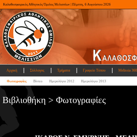
Καλαθοσφαιρικός Αθλητικός Όμιλος Μελισσίων | Πέμπτη, 6 Αυγούστου 2026
Αρχική
Σύλλογος
Τμήματα
Γραφείο Τύπου
Melissia 360
Φωτογραφίες
Βίντεο
Ημερολόγιο 2012
Ημερολόγιο 2013
Βιβλιοθήκη > Φωτογραφίες