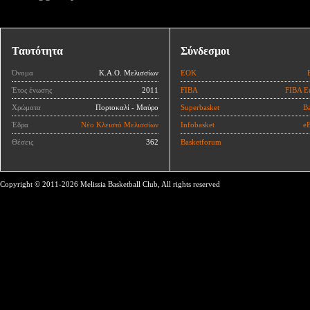
Ταυτότητα
Σύνδεσμοι
Όνομα
Κ.Α.Ο. Μελισσίων
ΕΟΚ
Έτος ένωσης
2011
FIBA
FIBA E
Χρώματα
Πορτοκαλί - Μαύρο
Superbasket
Ba
Έδρα
Νέο Κλειστό Μελισσίων
Infobasket
eB
Θέσεις
362
Basketforum
Copyright © 2011-2026 Melissia Basketball Club, All rights reserved