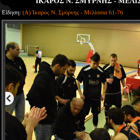
ΙΚΑΡΟΣ Ν. ΣΜΥΡΝΗΣ - ΜΕΛΙΣ
Είδηση:
(Α) Ίκαρος Ν. Σμύρνης - Μελίσσια 61-76