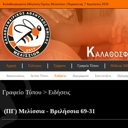
Καλαθοσφαιρικός Αθλητικός Όμιλος Μελισσίων | Παρασκευή, 7 Αυγούστου 2026
Αρχική
Σύλλογος
Τμήματα
Γραφείο Τύπου
Melissia 360
Ανακοινώσεις
Δελτία Τύπου
Ειδήσεις
Αφιερώματα
Συνεντεύξεις
Πρόγρα
Γραφείο Τύπου > Ειδήσεις
(ΠΓ) Μελίσσια - Βριλήσσια 69-31