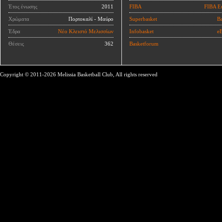
Έτος ένωσης
2011
FIBA
FIBA E
Χρώματα
Πορτοκαλί - Μαύρο
Superbasket
Ba
Έδρα
Νέο Κλειστό Μελισσίων
Infobasket
eB
Θέσεις
362
Basketforum
Copyright © 2011-2026 Melissia Basketball Club, All rights reserved