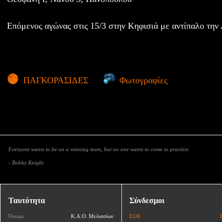
Επόμενος αγώνας στις 15/3 στην Κηφισιά με αντίπαλο την
ΠΑΓΚΟΡΑΣΙΔΕΣ
Φωτογραφίες
Everyone wants to be on a winning team, but no one wants to come to practice.
- Bobby Knight
Ταυτότητα
Σύνδεσμοι
Όνομα
Κ.Α.Ο. Μελισσίων
ΕΟΚ