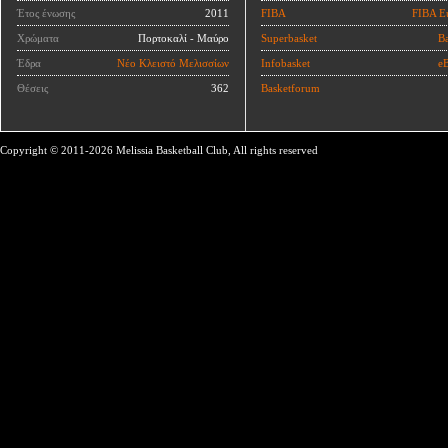
Έτος ένωσης
2011
FIBA
FIBA E
Χρώματα
Πορτοκαλί - Μαύρο
Superbasket
Ba
Έδρα
Νέο Κλειστό Μελισσίων
Infobasket
eB
Θέσεις
362
Basketforum
Copyright © 2011-2026 Melissia Basketball Club, All rights reserved