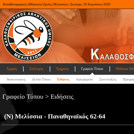
Καλαθοσφαιρικός Αθλητικός Όμιλος Μελισσίων | Δευτέρα, 10 Αυγούστου 2026
Αρχική
Σύλλογος
Τμήματα
Γραφείο Τύπου
Melissia 360
Ανακοινώσεις
Δελτία Τύπου
Ειδήσεις
Αφιερώματα
Συνεντεύξεις
Πρόγρα
Γραφείο Τύπου > Ειδήσεις
(Ν) Μελίσσια - Παναθηναϊκός 62-64