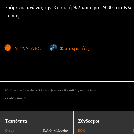
Επόμενος αγώνας την Κυριακή 9/2 και ώρα 19:30 στο Κλει
Πεύκη.
ΝΕΑΝΙΔΕΣ
Φωτογραφίες
Most people have the will to win, few have the will to prepare to win.
- Bobby Knight
Ταυτότητα
Σύνδεσμοι
Όνομα
Κ.Α.Ο. Μελισσίων
ΕΟΚ