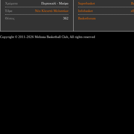
Χρώματα
Πορτοκαλί - Μαύρο
Superbasket
Ba
Έδρα
Νέο Κλειστό Μελισσίων
Infobasket
eB
Θέσεις
362
Basketforum
Copyright © 2011-2026 Melissia Basketball Club, All rights reserved