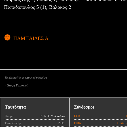
Παπαδόπουλος 5 (1), Βαλάκας 2
ΠΑΜΠΑΙΔΕΣ Α
Basketball is a game of mistakes.
- Gregg Popovich
Ταυτότητα
Σύνδεσμοι
Όνομα
Κ.Α.Ο. Μελισσίων
ΕΟΚ
Έτος ένωσης
2011
FIBA
FIBA E