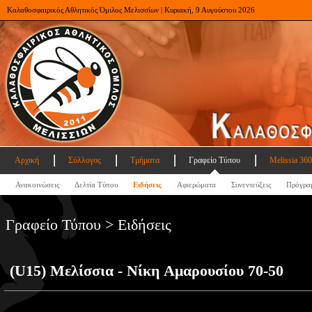
Καλαθοσφαιρικός Αθλητικός Όμιλος Μελισσίων | Κυριακή, 9 Αυγούστου 2026
Αρχική
Σύλλογος
Τμήματα
Γραφείο Τύπου
Melissia 360
Ανακοινώσεις
Δελτία Τύπου
Ειδήσεις
Αφιερώματα
Συνεντεύξεις
Πρόγρα
Γραφείο Τύπου > Ειδήσεις
(U15) Μελίσσια - Νίκη Αμαρουσίου 70-50