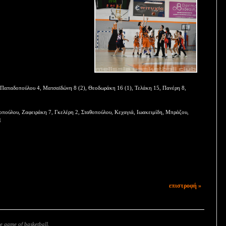
, Παπαδοπούλου 4, Ματσαϊδώνη 8 (2), Θεοδωράκη 16 (1), Τελάκη 15, Πανέρη 8,
πούλου, Ζαφειράκη 7, Γκελέρη 2, Σταθοπούλου, Κεχαγιά, Ιωακειμίδη, Μπράζου,
1
επιστροφή »
e game of basketball.