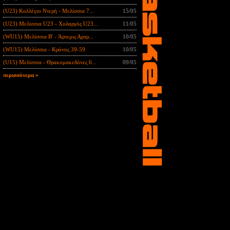
(U23) Κολλέγιο Ντερή - Μελίσσια 7...
15/05
(U23) Μελίσσια U23 - Χολαργός U23...
11/05
(WU15) Μελίσσια B' - Άρτεμις Αχαρ...
10/05
(WU15) Μελίσσια - Κρόνος 39-59
10/05
(U15) Μελίσσια - Θρακομακεδόνες 6...
09/05
περισσότερα »