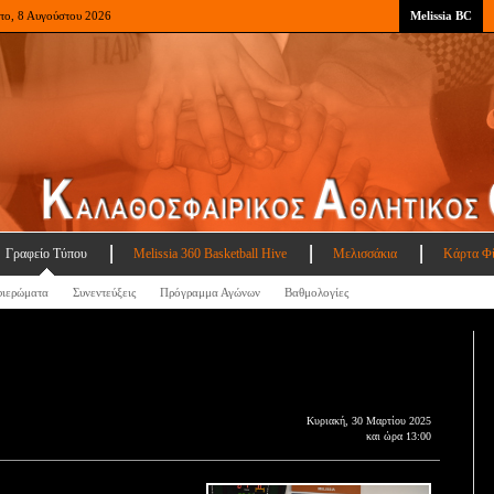
το, 8 Αυγούστου 2026
Melissia BC
Γραφείο Τύπου
Melissia 360 Basketball Hive
Μελισσάκια
Κάρτα Φ
ιερώματα
Συνεντεύξεις
Πρόγραμμα Αγώνων
Βαθμολογίες
Κυριακή, 30 Μαρτίου 2025
και ώρα 13:00