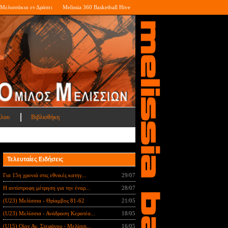
Μελισσάκια εν Δράσει
Melissia 360 Basketball Hive
ίλου
Βιβλιοθήκη
Τελευταίες Ειδήσεις
Για 15η χρονιά στις εθνικές κατηγ...
29/07
Η αντίστροφη μέτρηση για την έναρ...
28/07
(U23) Μελίσσια - Θρίαμβος 81-62
21/05
(U23) Μελίσσια - Ανάδραση Κερατέα...
18/05
(U15) Οίον Αγ. Στεφάνου - Μελίσσι...
16/05