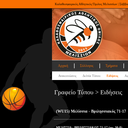
Καλαθοσφαιρικός Αθλητικός Όμιλος Μελισσίων | Σάββα
Αρχική
Σύλλογος
Τμήματα
Ανακοινώσεις
Δελτία Τύπου
Ειδήσεις
Αφ
Γραφείο Τύπου > Ειδήσεις
(WU15) Μελίσσια - Βριλησσιακός 71-17
ΜΕΛΙΣΣΙΑ - ΒΡΙΛΗΣΣΙΑΚΟΣ 71-17 (ημ. 30-8)