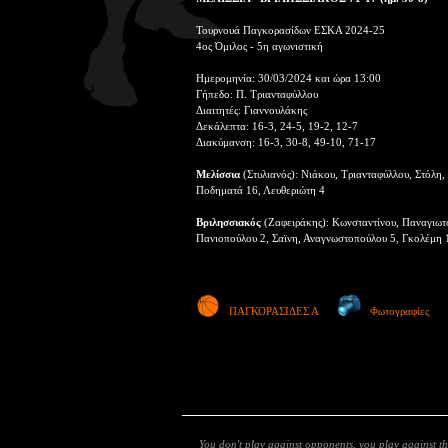
Τουρνουά Παγκορασίδων ΕΣΚΑ 2024-25
4ος Όμιλος - 5η αγωνιστική
Ημερομηνία: 30/03/2024 και ώρα 13:00
Γήπεδο: Π. Τριανταφύλλου
Διαιτητές: Γιαννουλάκης
Δεκάλεπτα: 16-3, 24-5, 19-2, 12-7
Διακύμανση: 16-3, 30-8, 49-10, 71-17
Μελίσσια
(Στυλιανός): Νιάκου, Τριανταφύλλου, Στόλη
Ποδηματά 16, Λευθεριώτη 4
Βριλησσιακός
(Ζαφειράκης): Κωνσταντίνου, Παναγιωτο
Πανιοπούλου 2, Σαϊνη, Αναγνωστοπούλου 5, Γκολέμη 
ΠΑΓΚΟΡΑΣΙΔΕΣ Α
Φωτογραφίες
You don't play against opponents, you play against th