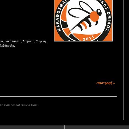
έα, Ρακοπούλου, Στεργίου, Μαρίνη,
λεξόπουλο.
επιστροφή »
 one man cannot make a team.