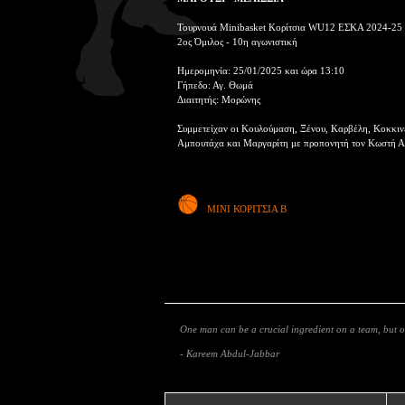
Τουρνουά Minibasket Κορίτσια WU12 ΕΣΚΑ 2024-25
2ος Όμιλος - 10η αγωνιστική
Ημερομηνία: 25/01/2025 και ώρα 13:10
Γήπεδο: Αγ. Θωμά
Διαιτητής: Μορώνης
Συμμετείχαν οι Κουλούμαση, Ξένου, Καρβέλη, Κοκκιν
Αμπουτάχα και Μαργαρίτη με προπονητή τον Κωστή Α
ΜΙΝΙ ΚΟΡΙΤΣΙΑ Β
One man can be a crucial ingredient on a team, but
- Kareem Abdul-Jabbar