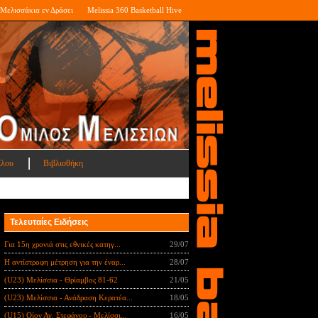
Μελισσάκια εν Δράσει
Melissia 360 Basketball Hive
ίλου
Βιβλιοθήκη
Τελευταίες Ειδήσεις
Για 15η χρονιά στις εθνικές κατηγ...
29/07
Η αντίστροφη μέτρηση για την έναρ...
28/07
(U23) Μελίσσια - Θρίαμβος 81-62
21/05
(U23) Μελίσσια - Ανάδραση Κερατέα...
18/05
(U15) Οίον Αγ. Στεφάνου - Μελίσσι...
16/05