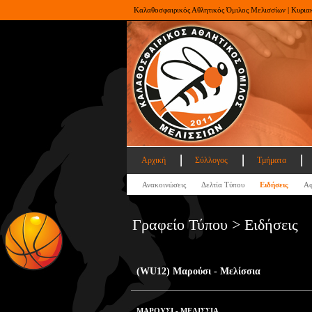
Καλαθοσφαιρικός Αθλητικός Όμιλος Μελισσίων | Κυρια
Αρχική
Σύλλογος
Τμήματα
Ανακοινώσεις
Δελτία Τύπου
Ειδήσεις
Αφ
Γραφείο Τύπου > Ειδήσεις
(WU12) Μαρούσι - Μελίσσια
ΜΑΡΟΥΣΙ - ΜΕΛΙΣΣΙΑ