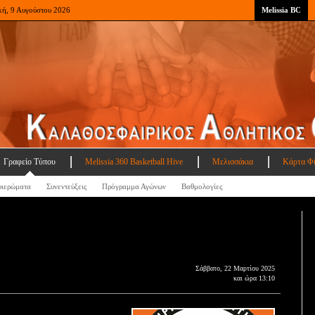
κή, 9 Αυγούστου 2026
Melissia BC
Γραφείο Τύπου
Melissia 360 Basketball Hive
Μελισσάκια
Κάρτα Φ
ιερώματα
Συνεντεύξεις
Πρόγραμμα Αγώνων
Βαθμολογίες
Σάββατο, 22 Μαρτίου 2025
και ώρα 13:10