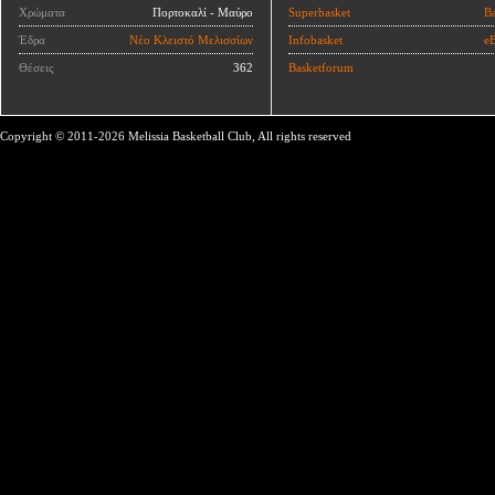
Χρώματα
Πορτοκαλί - Μαύρο
Superbasket
Ba
Έδρα
Νέο Κλειστό Μελισσίων
Infobasket
eB
Θέσεις
362
Basketforum
Copyright © 2011-2026 Melissia Basketball Club, All rights reserved