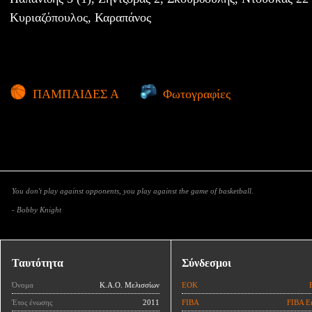
Κυριαζόπουλος, Καραπάνος
ΠΑΜΠΑΙΔΕΣ Α
Φωτογραφίες
You don't play against opponents, you play against the game of basketball.
- Bobby Knight
Ταυτότητα
Σύνδεσμοι
Όνομα
Κ.Α.Ο. Μελισσίων
ΕΟΚ
Έτος ένωσης
2011
FIBA
FIBA E