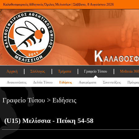
Καλαθοσφαιρικός Αθλητικός Όμιλος Μελισσίων | Σάββατο, 8 Αυγούστου 2026
Αρχική
Σύλλογος
Τμήματα
Γραφείο Τύπου
Melissia 360
Ανακοινώσεις
Δελτία Τύπου
Ειδήσεις
Αφιερώματα
Συνεντεύξεις
Πρόγρα
Γραφείο Τύπου > Ειδήσεις
(U15) Μελίσσια - Πεύκη 54-58