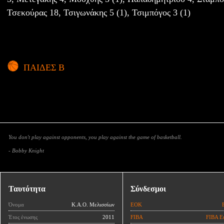
Τσεκούρας 18, Τσιγωνάκης 5 (1), Τσιμπόγος 3 (1)
ΠΑΙΔΕΣ Β
You don't play against opponents, you play against the game of basketball.
- Bobby Knight
Ταυτότητα
Σύνδεσμοι
Όνομα
Κ.Α.Ο. Μελισσίων
ΕΟΚ
Έτος ένωσης
2011
FIBA
FIBA E