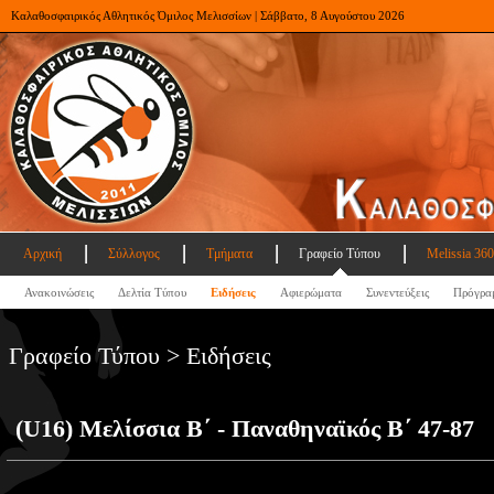
Καλαθοσφαιρικός Αθλητικός Όμιλος Μελισσίων | Σάββατο, 8 Αυγούστου 2026
Αρχική
Σύλλογος
Τμήματα
Γραφείο Τύπου
Melissia 360
Ανακοινώσεις
Δελτία Τύπου
Ειδήσεις
Αφιερώματα
Συνεντεύξεις
Πρόγρα
Γραφείο Τύπου > Ειδήσεις
(U16) Μελίσσια B΄ - Παναθηναϊκός Β΄ 47-87