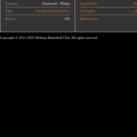
Χρώματα
Πορτοκαλί - Μαύρο
Superbasket
Ba
Έδρα
Νέο Κλειστό Μελισσίων
Infobasket
eB
Θέσεις
362
Basketforum
Copyright © 2011-2026 Melissia Basketball Club, All rights reserved