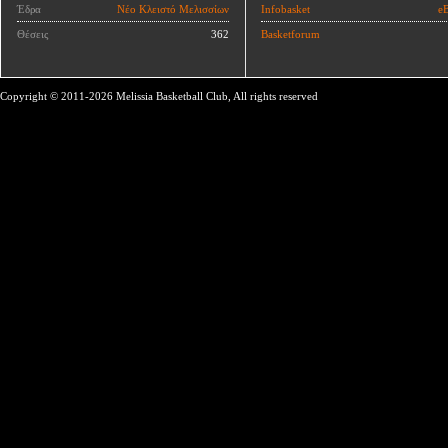
Έδρα
Νέο Κλειστό Μελισσίων
Infobasket
eB
Θέσεις
362
Basketforum
Copyright © 2011-2026 Melissia Basketball Club, All rights reserved