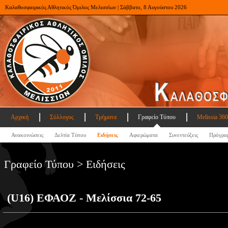
Καλαθοσφαιρικός Αθλητικός Όμιλος Μελισσίων | Σάββατο, 8 Αυγούστου 2026
Αρχική
Σύλλογος
Τμήματα
Γραφείο Τύπου
Melissia 360
Ανακοινώσεις
Δελτία Τύπου
Ειδήσεις
Αφιερώματα
Συνεντεύξεις
Πρόγρα
Γραφείο Τύπου > Ειδήσεις
(U16) ΕΦΑΟΖ - Μελίσσια 72-65