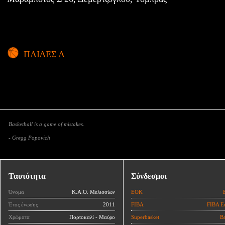
ΠΑΙΔΕΣ Α
Basketball is a game of mistakes.
- Gregg Popovich
Ταυτότητα
Σύνδεσμοι
Όνομα
Κ.Α.Ο. Μελισσίων
ΕΟΚ
Έτος ένωσης
2011
FIBA
FIBA E
Χρώματα
Πορτοκαλί - Μαύρο
Superbasket
Ba