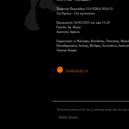
Τουρνουά Παμπαίδων U14 ΕΣΚΑ 2024-25
3ος Όμιλος - 12η αγωνιστική
Ημερομηνία: 02/02/2025 και ώρα 15:20
Γήπεδο: Αγ. Θωμά
Διαιτητές: Δράκος
Συμμετείχαν οι Βυζούρης, Καπλάνης, Τσαούσης, Βαρού
Παπαδημητρίου, Δούνης, Βένδρας, Λεωτσάκος, Δασκα
Λάμπρο Καρρά.
ΠΑΜΠΑΙΔΕΣ Β
Everyone wants to be on a winning team, but no one w
- Bobby Knight