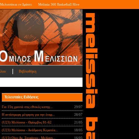
Μελισσάκια εν Δράσει
Melissia 360 Basketball Hive
ίλου
Βιβλιοθήκη
Τελευταίες Ειδήσεις
Για 15η χρονιά στις εθνικές κατηγ...
29/07
Η αντίστροφη μέτρηση για την έναρ...
28/07
(U23) Μελίσσια - Θρίαμβος 81-62
21/05
(U23) Μελίσσια - Ανάδραση Κερατέα...
18/05
(U15) Οίον Αγ. Στεφάνου - Μελίσσι...
16/05