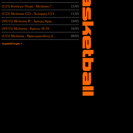
(U23) Κολλέγιο Ντερή - Μελίσσια 7...
15/05
(U23) Μελίσσια U23 - Χολαργός U23...
11/05
(WU15) Μελίσσια B' - Άρτεμις Αχαρ...
10/05
(WU15) Μελίσσια - Κρόνος 39-59
10/05
(U15) Μελίσσια - Θρακομακεδόνες 6...
09/05
περισσότερα »