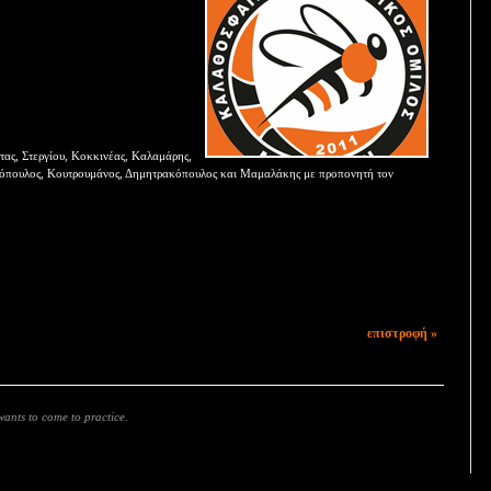
τας, Στεργίου, Κοκκινέας, Καλαμάρης,
λόπουλος, Κουτρουμάνος, Δημητρακόπουλος και Μαμαλάκης με προπονητή τον
επιστροφή »
ants to come to practice.