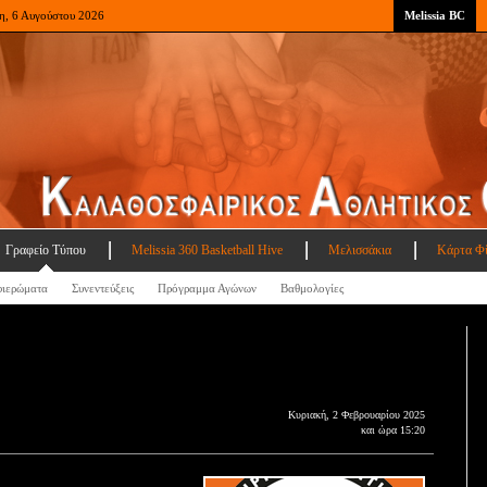
η, 6 Αυγούστου 2026
Melissia BC
Γραφείο Τύπου
Melissia 360 Basketball Hive
Μελισσάκια
Κάρτα Φ
ιερώματα
Συνεντεύξεις
Πρόγραμμα Αγώνων
Βαθμολογίες
Κυριακή, 2 Φεβρουαρίου 2025
και ώρα 15:20