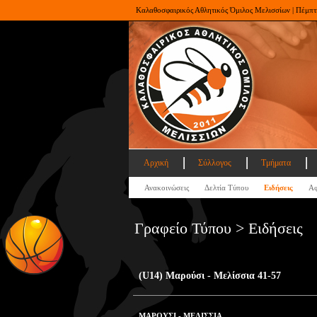
Καλαθοσφαιρικός Αθλητικός Όμιλος Μελισσίων | Πέμπτ
Αρχική
Σύλλογος
Τμήματα
Ανακοινώσεις
Δελτία Τύπου
Ειδήσεις
Αφ
Γραφείο Τύπου > Ειδήσεις
(U14) Μαρούσι - Μελίσσια 41-57
ΜΑΡΟΥΣΙ - ΜΕΛΙΣΣΙΑ