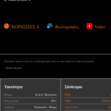
ΚΟΡΑΣΙΔΕΣ Α
Φωτογραφίες
Video
Everyone wants to be on a winning team, but no one wants to come to practice.
- Bobby Knight
Ταυτότητα
Σύνδεσμοι
Όνομα
Κ.Α.Ο. Μελισσίων
ΕΟΚ
Έτος ένωσης
2011
FIBA
FIBA E
Χρώματα
Πορτοκαλί - Μαύρο
Superbasket
Ba