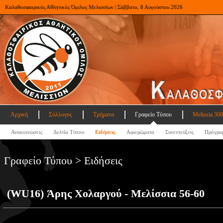
Καλαθοσφαιρικός Αθλητικός Όμιλος Μελισσίων | Σάββατο, 8 Αυγούστου 2026
Αρχική
Σύλλογος
Τμήματα
Γραφείο Τύπου
Melissia 360
Ανακοινώσεις
Δελτία Τύπου
Ειδήσεις
Αφιερώματα
Συνεντεύξεις
Πρόγρα
Γραφείο Τύπου > Ειδήσεις
(WU16) Άρης Χολαργού - Μελίσσια 56-60