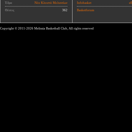
Έδρα
Νέο Κλειστό Μελισσίων
Infobasket
eB
Θέσεις
362
Basketforum
Copyright © 2011-2026 Melissia Basketball Club, All rights reserved