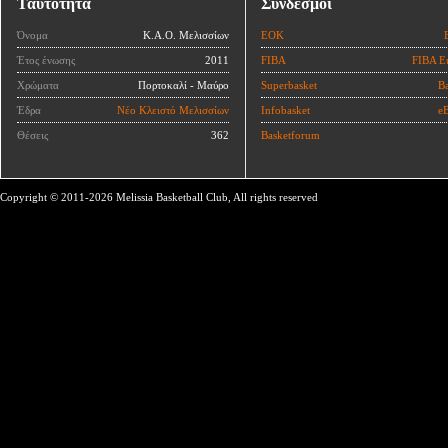
Ταυτότητα
Σύνδεσμοι
Όνομα
Κ.Α.Ο. Μελισσίων
ΕΟΚ
Έτος ένωσης
2011
FIBA
FIBA E
Χρώματα
Πορτοκαλί - Μαύρο
Superbasket
Ba
Έδρα
Νέο Κλειστό Μελισσίων
Infobasket
eB
Θέσεις
362
Basketforum
Copyright © 2011-2026 Melissia Basketball Club, All rights reserved