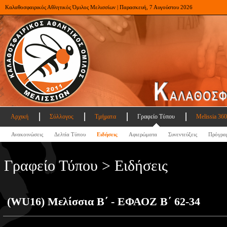
Καλαθοσφαιρικός Αθλητικός Όμιλος Μελισσίων | Παρασκευή, 7 Αυγούστου 2026
Αρχική
Σύλλογος
Τμήματα
Γραφείο Τύπου
Melissia 360
Ανακοινώσεις
Δελτία Τύπου
Ειδήσεις
Αφιερώματα
Συνεντεύξεις
Πρόγρα
Γραφείο Τύπου > Ειδήσεις
(WU16) Μελίσσια Β΄ - ΕΦΑΟΖ Β΄ 62-34