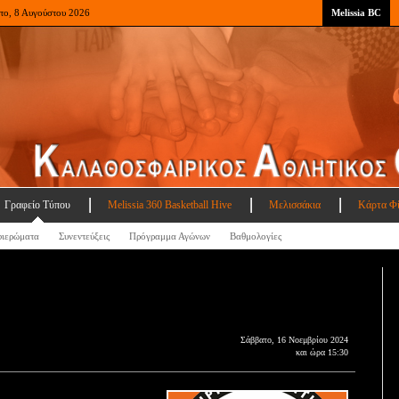
το, 8 Αυγούστου 2026
Melissia BC
Γραφείο Τύπου
Melissia 360 Basketball Hive
Μελισσάκια
Κάρτα Φ
ιερώματα
Συνεντεύξεις
Πρόγραμμα Αγώνων
Βαθμολογίες
Σάββατο, 16 Νοεμβρίου 2024
και ώρα 15:30