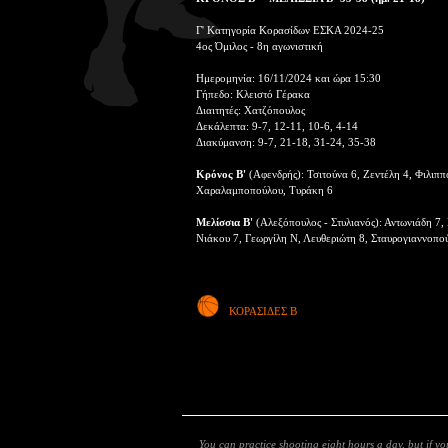
Γ' Κατηγορία Κορασίδων ΕΣΚΑ 2024-25
4ος Όμιλος - 8η αγωνιστική
Ημερομηνία: 16/11/2024 και ώρα 15:30
Γήπεδο: Κλειστό Γέρακα
Διαιτητές: Χατζόπουλος
Δεκάλεπτα: 9-7, 12-11, 10-6, 4-14
Διακύμανση: 9-7, 21-18, 31-24, 35-38
Κρόνος Β'
(Αφενδρής): Τσιτούνα 6, Ζεντέλη 4, Φιλι
Χαραλαμποπούλου, Τυράκη 6
Μελίσσια Β'
(Αλεξόπουλος - Στυλιανός): Αντωνιάδη 7,
Νιάκου 7, Γεωργίλη Ν, Λευθεριώτη 8, Σταυρογιαννοπο
ΚΟΡΑΣΙΔΕΣ Β
You can practice shooting eight hours a day, but if y