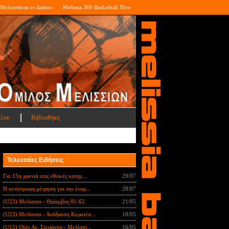
Μελισσάκια εν Δράσει
Melissia 360 Basketball Hive
ίλου
Βιβλιοθήκη
Τελευταίες Ειδήσεις
Για 15η χρονιά στις εθνικές κατηγ...
29/07
Η αντίστροφη μέτρηση για την έναρ...
28/07
(U23) Μελίσσια - Θρίαμβος 81-62
21/05
(U23) Μελίσσια - Ανάδραση Κερατέα...
18/05
(U15) Οίον Αγ. Στεφάνου - Μελίσσι...
16/05