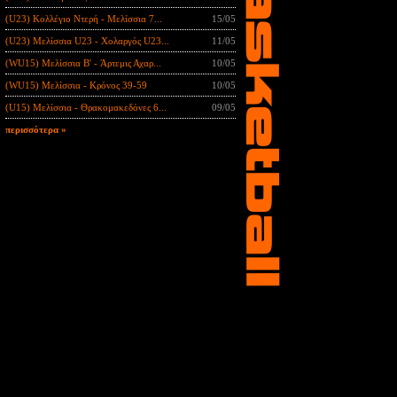
(U23) Κολλέγιο Ντερή - Μελίσσια 7...
15/05
(U23) Μελίσσια U23 - Χολαργός U23...
11/05
(WU15) Μελίσσια B' - Άρτεμις Αχαρ...
10/05
(WU15) Μελίσσια - Κρόνος 39-59
10/05
(U15) Μελίσσια - Θρακομακεδόνες 6...
09/05
περισσότερα »