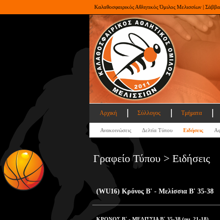
Καλαθοσφαιρικός Αθλητικός Όμιλος Μελισσίων | Σάββα
Αρχική
Σύλλογος
Τμήματα
Ανακοινώσεις
Δελτία Τύπου
Ειδήσεις
Αφ
Γραφείο Τύπου > Ειδήσεις
(WU16) Κρόνος Β' - Μελίσσια Β' 35-38
ΚΡΟΝΟΣ Β΄ - ΜΕΛΙΣΣΙΑ Β΄ 35-38 (ημ. 21-18)