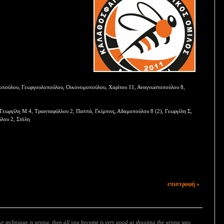
πποπούλου, Γεωργουλοπούλου, Οικονομοπούλου, Χαρίτου 11, Αναγνωστοπούλου 8,
 Γεωργίλη Μ 4, Τριανταφύλλου 2, Παππά, Γκίμπινς, Αδαμοπούλου 8 (2), Γεωργίλη Σ,
ύλου 2, Στόλη
επιστροφή »
our technique is wrong, then all you become is very good at shooting the wrong way.