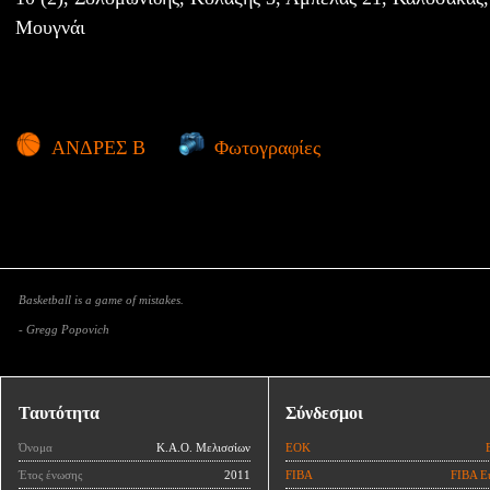
Μουγνάι
ΑΝΔΡΕΣ Β
Φωτογραφίες
Basketball is a game of mistakes.
- Gregg Popovich
Ταυτότητα
Σύνδεσμοι
Όνομα
Κ.Α.Ο. Μελισσίων
ΕΟΚ
Έτος ένωσης
2011
FIBA
FIBA E