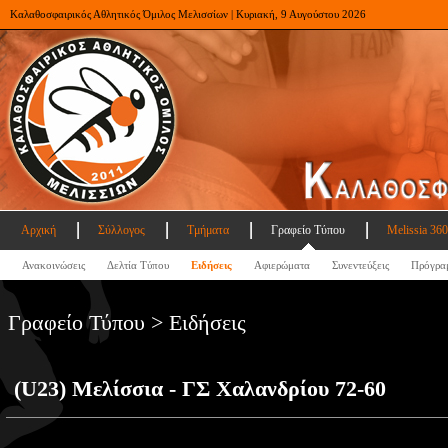
Καλαθοσφαιρικός Αθλητικός Όμιλος Μελισσίων | Κυριακή, 9 Αυγούστου 2026
Αρχική
Σύλλογος
Τμήματα
Γραφείο Τύπου
Melissia 360
Ανακοινώσεις
Δελτία Τύπου
Ειδήσεις
Αφιερώματα
Συνεντεύξεις
Πρόγρα
Γραφείο Τύπου > Ειδήσεις
(U23) Μελίσσια - ΓΣ Χαλανδρίου 72-60