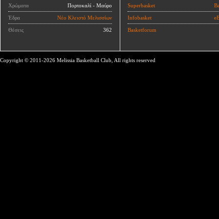
Χρώματα
Πορτοκαλί - Μαύρο
Superbasket
Ba
Έδρα
Νέο Κλειστό Μελισσίων
Infobasket
eB
Θέσεις
362
Basketforum
Copyright © 2011-2026 Melissia Basketball Club, All rights reserved