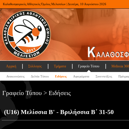
Καλαθοσφαιρικός Αθλητικός Όμιλος Μελισσίων | Δευτέρα, 10 Αυγούστου 2026
Αρχική
Σύλλογος
Τμήματα
Γραφείο Τύπου
Melissia 360
Ανακοινώσεις
Δελτία Τύπου
Ειδήσεις
Αφιερώματα
Συνεντεύξεις
Πρόγρα
Γραφείο Τύπου > Ειδήσεις
(U16) Μελίσσια Β' - Βριλήσσια Β΄ 31-50