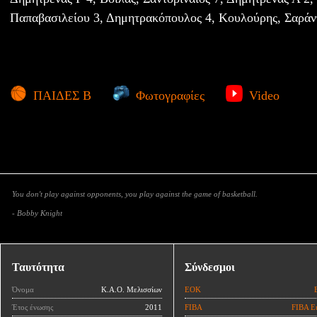
Παπαβασιλείου 3, Δημητρακόπουλος 4, Κουλούρης, Σαράν
ΠΑΙΔΕΣ Β
Φωτογραφίες
Video
You don't play against opponents, you play against the game of basketball.
- Bobby Knight
Ταυτότητα
Σύνδεσμοι
Όνομα
Κ.Α.Ο. Μελισσίων
ΕΟΚ
Έτος ένωσης
2011
FIBA
FIBA E