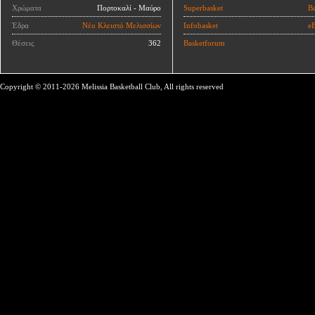
Χρώματα
Πορτοκαλί - Μαύρο
Superbasket
Ba
Έδρα
Νέο Κλειστό Μελισσίων
Infobasket
eB
Θέσεις
362
Basketforum
Copyright © 2011-2026 Melissia Basketball Club, All rights reserved