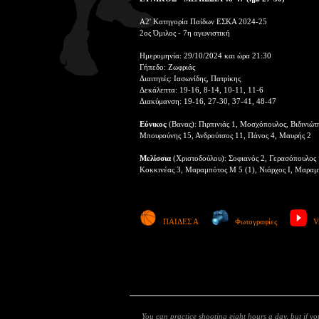
Α2' Κατηγορία Παίδων ΕΣΚΑ 2024-25
2ος Όμιλος - 7η αγωνιστική
Ημερομηνία: 29/10/2024 και ώρα 21:30
Γήπεδο: Ζωφριάς
Διαιτητές: Ιασωνίδης, Πατρίκης
Δεκάλεπτα: 19-16, 8-14, 10-11, 11-6
Διακύμανση: 19-16, 27-30, 37-41, 48-47
Εύνικος
(Βανας): Πιρπινιάς 1, Μοσχόπουλος, Βιδινιώτη
Μπουρούνης 15, Ανδρούτσος 11, Πάνος 4, Μαυρής 2
Μελίσσια
(Χριστοδούλου): Σοφιανός 2, Γερασόπουλος 
Κοκκινέας 3, Μαραμπότος Μ 5 (1), Νιάρχος Ι, Μαραμ
ΠΑΙΔΕΣ Α
Φωτογραφίες
V
You can practice shooting eight hours a day, but if y