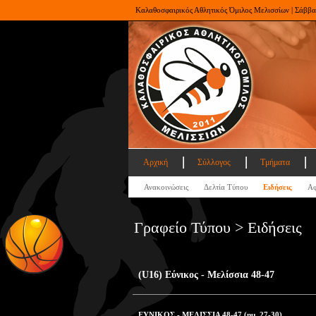
Καλαθοσφαιρικός Αθλητικός Όμιλος Μελισσίων | Σάββα
Αρχική
Σύλλογος
Τμήματα
Ανακοινώσεις
Δελτία Τύπου
Ειδήσεις
Αφ
Γραφείο Τύπου > Ειδήσεις
(U16) Εύνικος - Μελίσσια 48-47
ΕΥΝΙΚΟΣ - ΜΕΛΙΣΣΙΑ 48-47 (ημ. 27-30)