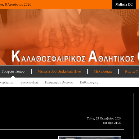
το, 8 Αυγούστου 2026
Melissia BC
Γραφείο Τύπου
Melissia 360 Basketball Hive
Μελισσάκια
Κάρτα Φ
ιερώματα
Συνεντεύξεις
Πρόγραμμα Αγώνων
Βαθμολογίες
Τρίτη, 29 Οκτωβρίου 2024
και ώρα 21:30