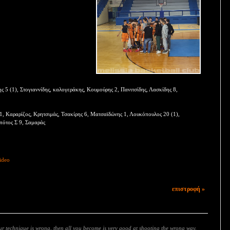
ς 5 (1), Στογιαννίδης, καλογεράκης, Κουμούρης 2, Πανιτσίδης, Λασκίδης 8,
1, Καραρίζος, Κρητσιμάς, Τσακίρης 6, Ματσαϊδώνης 1, Λουκόπουλος 20 (1),
πότος Σ 9, Σαμαράς
ideo
επιστροφή »
our technique is wrong, then all you become is very good at shooting the wrong way.