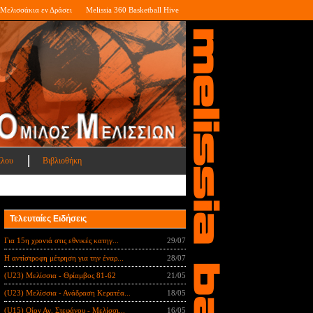
Μελισσάκια εν Δράσει
Melissia 360 Basketball Hive
ίλου
Βιβλιοθήκη
Τελευταίες Ειδήσεις
Για 15η χρονιά στις εθνικές κατηγ...
29/07
Η αντίστροφη μέτρηση για την έναρ...
28/07
(U23) Μελίσσια - Θρίαμβος 81-62
21/05
(U23) Μελίσσια - Ανάδραση Κερατέα...
18/05
(U15) Οίον Αγ. Στεφάνου - Μελίσσι...
16/05