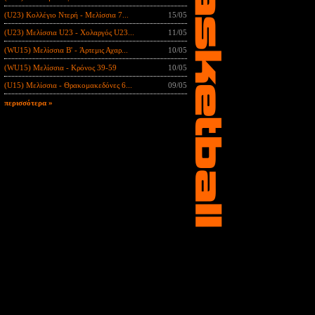
(U23) Κολλέγιο Ντερή - Μελίσσια 7...
15/05
(U23) Μελίσσια U23 - Χολαργός U23...
11/05
(WU15) Μελίσσια B' - Άρτεμις Αχαρ...
10/05
(WU15) Μελίσσια - Κρόνος 39-59
10/05
(U15) Μελίσσια - Θρακομακεδόνες 6...
09/05
περισσότερα »