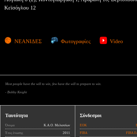
Κεϊσόγλου 12
ΝΕΑΝΙΔΕΣ
Φωτογραφίες
Video
Most people have the will to win, few have the will to prepare to win.
- Bobby Knight
Ταυτότητα
Σύνδεσμοι
Όνομα
Κ.Α.Ο. Μελισσίων
ΕΟΚ
Έτος ένωσης
2011
FIBA
FIBA E