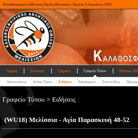
Καλαθοσφαιρικός Αθλητικός Όμιλος Μελισσίων | Πέμπτη, 6 Αυγούστου 2026
Αρχική
Σύλλογος
Τμήματα
Γραφείο Τύπου
Melissia 360
Ανακοινώσεις
Δελτία Τύπου
Ειδήσεις
Αφιερώματα
Συνεντεύξεις
Πρόγρα
Γραφείο Τύπου > Ειδήσεις
(WU18) Μελίσσια - Αγία Παρασκευή 48-52