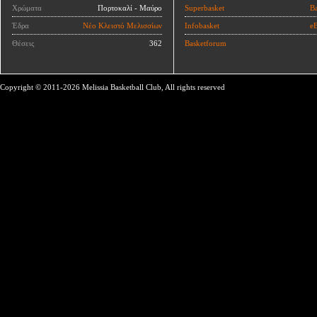
Χρώματα
Πορτοκαλί - Μαύρο
Superbasket
Ba
Έδρα
Νέο Κλειστό Μελισσίων
Infobasket
eB
Θέσεις
362
Basketforum
Copyright © 2011-2026 Melissia Basketball Club, All rights reserved