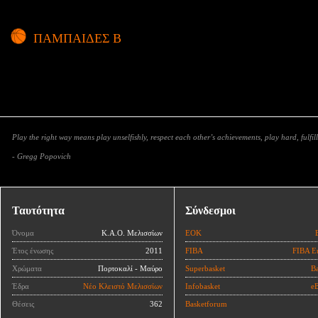
ΠΑΜΠΑΙΔΕΣ Β
Play the right way means play unselfishly, respect each other’s achievements, play hard, fulfill
- Gregg Popovich
Ταυτότητα
Σύνδεσμοι
Όνομα
Κ.Α.Ο. Μελισσίων
ΕΟΚ
Έτος ένωσης
2011
FIBA
FIBA E
Χρώματα
Πορτοκαλί - Μαύρο
Superbasket
Ba
Έδρα
Νέο Κλειστό Μελισσίων
Infobasket
eB
Θέσεις
362
Basketforum