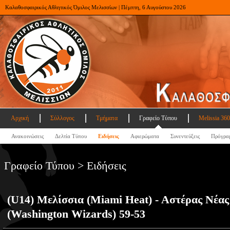
Καλαθοσφαιρικός Αθλητικός Όμιλος Μελισσίων | Πέμπτη, 6 Αυγούστου 2026
Αρχική
Σύλλογος
Τμήματα
Γραφείο Τύπου
Melissia 360
Ανακοινώσεις
Δελτία Τύπου
Ειδήσεις
Αφιερώματα
Συνεντεύξεις
Πρόγρα
Γραφείο Τύπου > Ειδήσεις
(U14) Μελίσσια (Miami Heat) - Αστέρας Νέα
(Washington Wizards) 59-53