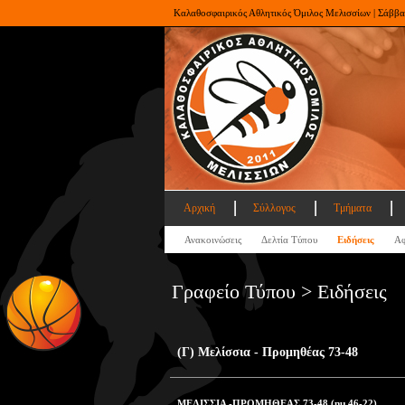
Καλαθοσφαιρικός Αθλητικός Όμιλος Μελισσίων | Σάββα
Αρχική
Σύλλογος
Τμήματα
Ανακοινώσεις
Δελτία Τύπου
Ειδήσεις
Αφ
Γραφείο Τύπου > Ειδήσεις
(Γ) Μελίσσια - Προμηθέας 73-48
ΜΕΛΙΣΣΙΑ -ΠΡΟΜΗΘΕΑΣ 73-48 (ημ.46-22)