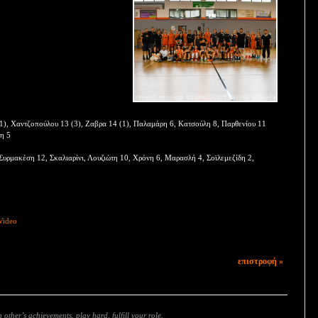
1), Χαντζοπούλου 13 (3), Ζαβρα 14 (1), Παλαμάρη 6, Κατσούλη 8, Παρθενίου 11
κη 5
υρμακέση 12, Σκαλιαρίνι, Λουζιώτη 10, Χρόνη 6, Μαρασλή 4, Σοϊλεμεζίδη 2,
Video
επιστροφή »
 other’s achievements, play hard, fulfill your role.