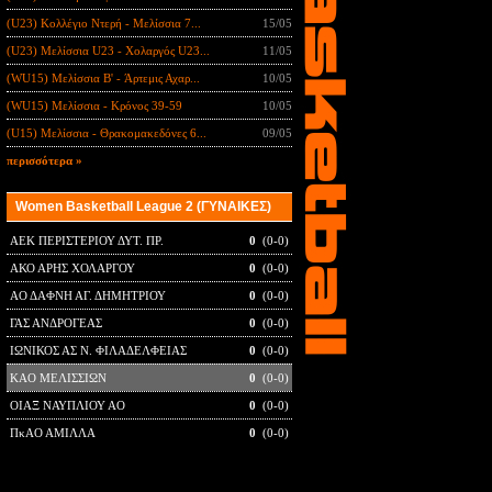
(U23) Κολλέγιο Ντερή - Μελίσσια 7...
15/05
(U23) Μελίσσια U23 - Χολαργός U23...
11/05
(WU15) Μελίσσια B' - Άρτεμις Αχαρ...
10/05
(WU15) Μελίσσια - Κρόνος 39-59
10/05
(U15) Μελίσσια - Θρακομακεδόνες 6...
09/05
περισσότερα »
Women Basketball League 2 (ΓΥΝΑΙΚΕΣ)
ΑΕΚ ΠΕΡΙΣΤΕΡΙΟΥ ΔΥΤ. ΠΡ.
0
(0-0)
ΑΚΟ ΑΡΗΣ ΧΟΛΑΡΓΟΥ
0
(0-0)
ΑΟ ΔΑΦΝΗ ΑΓ. ΔΗΜΗΤΡΙΟΥ
0
(0-0)
ΓΑΣ ΑΝΔΡΟΓΕΑΣ
0
(0-0)
ΙΩΝΙΚΟΣ ΑΣ Ν. ΦΙΛΑΔΕΛΦΕΙΑΣ
0
(0-0)
ΚΑΟ ΜΕΛΙΣΣΙΩΝ
0
(0-0)
ΟΙΑΞ ΝΑΥΠΛΙΟΥ ΑΟ
0
(0-0)
ΠκΑΟ ΑΜΙΛΛΑ
0
(0-0)