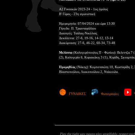
Α2 Γυναικών 2023-24 - 1ος όμιλος
Β' Γύρος - 23η αγωνιστική
Ημερομηνία: 07/04/2024 και ώρα 13:30
Γήπεδο: Π. Τριανταφύλλου
Διαιτητές: Τσάλας-Νικόλιας
Δεκάλεπτα: 27-6, 19-16, 14-12, 13-14
Διακύμναση: 27-6, 46-22, 60-34, 73-48
Μελίσσια
(Καλογερόπουλος Π - Φωτίου): Βελεντζα 7 (
(2), Καλογερία 6, Κυριακάκη 3 (1), Κυρίδη, Σκουμπά
Προμηθέας
(Νάκης): Κομποτσιώτη 10, Κωσταρίδη 2, Σ
Βλαστοπούλου, Λιακοπούλου 2, Ντάκουλα.
ΓΥΝΑΙΚΕΣ
Φωτογραφίες
Play the right way means play unselfishly, respect each