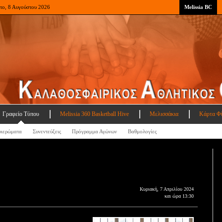
το, 8 Αυγούστου 2026
Melissia BC
Γραφείο Τύπου
Melissia 360 Basketball Hive
Μελισσάκια
Κάρτα Φ
ιερώματα
Συνεντεύξεις
Πρόγραμμα Αγώνων
Βαθμολογίες
Κυριακή, 7 Απριλίου 2024
και ώρα 13:30