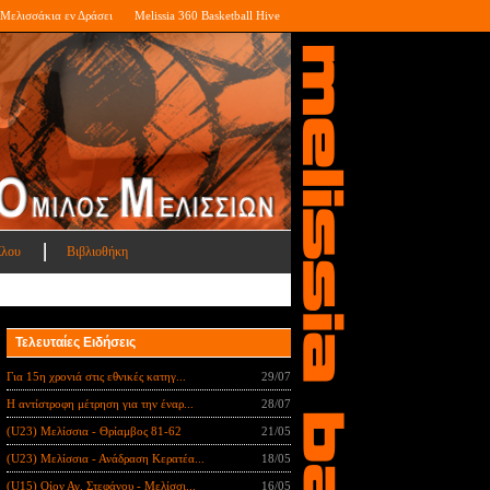
Μελισσάκια εν Δράσει
Melissia 360 Basketball Hive
ίλου
Βιβλιοθήκη
Τελευταίες Ειδήσεις
Για 15η χρονιά στις εθνικές κατηγ...
29/07
Η αντίστροφη μέτρηση για την έναρ...
28/07
(U23) Μελίσσια - Θρίαμβος 81-62
21/05
(U23) Μελίσσια - Ανάδραση Κερατέα...
18/05
(U15) Οίον Αγ. Στεφάνου - Μελίσσι...
16/05