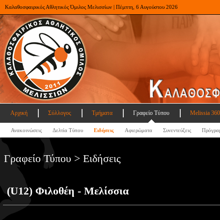
Καλαθοσφαιρικός Αθλητικός Όμιλος Μελισσίων | Πέμπτη, 6 Αυγούστου 2026
Αρχική
Σύλλογος
Τμήματα
Γραφείο Τύπου
Melissia 360
Ανακοινώσεις
Δελτία Τύπου
Ειδήσεις
Αφιερώματα
Συνεντεύξεις
Πρόγρα
Γραφείο Τύπου > Ειδήσεις
(U12) Φιλοθέη - Μελίσσια