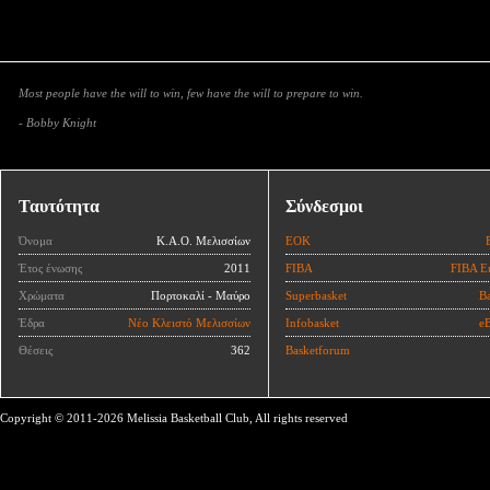
Most people have the will to win, few have the will to prepare to win.
- Bobby Knight
Ταυτότητα
Σύνδεσμοι
Όνομα
Κ.Α.Ο. Μελισσίων
ΕΟΚ
Έτος ένωσης
2011
FIBA
FIBA E
Χρώματα
Πορτοκαλί - Μαύρο
Superbasket
Ba
Έδρα
Νέο Κλειστό Μελισσίων
Infobasket
eB
Θέσεις
362
Basketforum
Copyright © 2011-2026 Melissia Basketball Club, All rights reserved