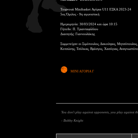
Τουρνουά Minibasket Αγόρια U11 ΕΣΚΑ 2023-24
5ος Όμιλος - 9η αγωνιστική
Ημερομηνία: 30/03/2024 και ώρα 10:15
Γήπεδο: Π. Τριανταφύλλου
Διαιτητής: Γιαννουλάκης
Συμμετείχαν οι Σιμόπουλος, Δακούτρος, Μητσόπουλος
Κοτσώνης, Τσόλκας, Βρόσγος, Χασόγιας, Αναγνωστόπ
ΜΙΝΙ ΑΓΟΡΙΑ Γ
You don't play against opponents, you play against th
- Bobby Knight