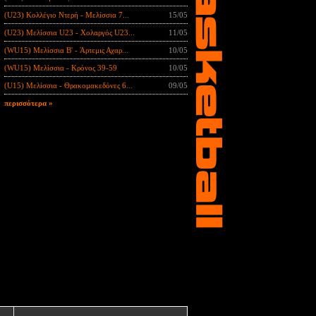
(U23) Κολλέγιο Ντερή - Μελίσσια 7...
15/05
(U23) Μελίσσια U23 - Χολαργός U23...
11/05
(WU15) Μελίσσια B' - Άρτεμις Αχαρ...
10/05
(WU15) Μελίσσια - Κρόνος 39-59
10/05
(U15) Μελίσσια - Θρακομακεδόνες 6...
09/05
περισσότερα »