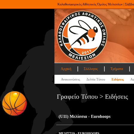
Καλαθοσφαιρικός Αθλητικός Όμιλος Μελισσίων | Σάββα
Αρχική
Σύλλογος
Τμήματα
Ανακοινώσεις
Δελτία Τύπου
Ειδήσεις
Αφ
Γραφείο Τύπου > Ειδήσεις
(U11) Μελίσσια - Eurohoops
ΜΕΛΙΣΣΙΑ - EUROHOOPS