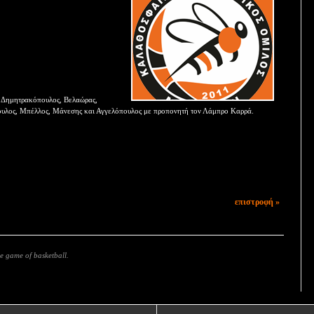
, Δημητρακόπουλος, Βελαώρας,
ουλος, Μπέλλος, Μάνεσης και Αγγελόπουλος με προπονητή τον Λάμπρο Καρρά.
επιστροφή »
e game of basketball.