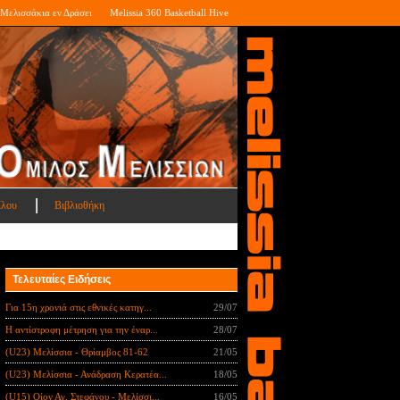
Μελισσάκια εν Δράσει
Melissia 360 Basketball Hive
ίλου
Βιβλιοθήκη
Τελευταίες Ειδήσεις
Για 15η χρονιά στις εθνικές κατηγ...
29/07
Η αντίστροφη μέτρηση για την έναρ...
28/07
(U23) Μελίσσια - Θρίαμβος 81-62
21/05
(U23) Μελίσσια - Ανάδραση Κερατέα...
18/05
(U15) Οίον Αγ. Στεφάνου - Μελίσσι...
16/05