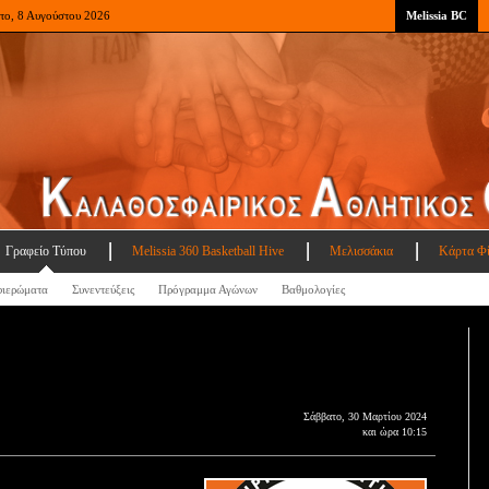
το, 8 Αυγούστου 2026
Melissia BC
Γραφείο Τύπου
Melissia 360 Basketball Hive
Μελισσάκια
Κάρτα Φ
ιερώματα
Συνεντεύξεις
Πρόγραμμα Αγώνων
Βαθμολογίες
Σάββατο, 30 Μαρτίου 2024
και ώρα 10:15