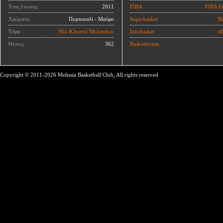
Έτος ένωσης
2011
FIBA
FIBA E
Χρώματα
Πορτοκαλί - Μαύρο
Superbasket
Ba
Έδρα
Νέο Κλειστό Μελισσίων
Infobasket
eB
Θέσεις
362
Basketforum
Copyright © 2011-2026 Melissia Basketball Club, All rights reserved