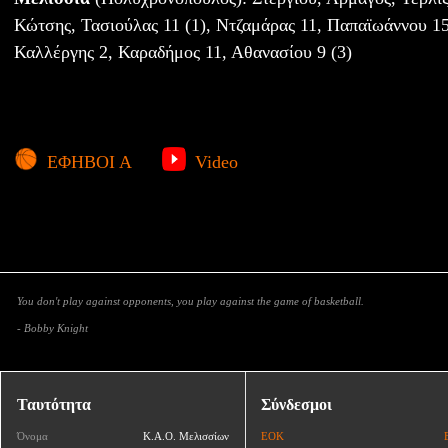
Κώτσης, Τασιούλας 11 (1), Ντζαμάρας 11, Παπαϊωάννου 15
Καλλέργης 2, Καραδήμος 11, Αθανασίου 9 (3)
ΕΦΗΒΟΙ Α
Video
You don't play against opponents, you play against the game of basketball.
- Bobby Knight
Ταυτότητα
Σύνδεσμοι
Όνομα
Κ.Α.Ο. Μελισσίων
ΕΟΚ