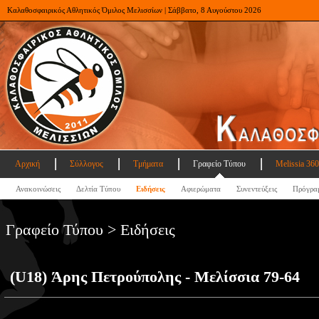
Καλαθοσφαιρικός Αθλητικός Όμιλος Μελισσίων | Σάββατο, 8 Αυγούστου 2026
Αρχική
Σύλλογος
Τμήματα
Γραφείο Τύπου
Melissia 360
Ανακοινώσεις
Δελτία Τύπου
Ειδήσεις
Αφιερώματα
Συνεντεύξεις
Πρόγρα
Γραφείο Τύπου > Ειδήσεις
(U18) Άρης Πετρούπολης - Μελίσσια 79-64