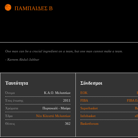
ΠΑΜΠΑΙΔΕΣ Β
One man can be a crucial ingredient on a team, but one man cannot make a team.
- Kareem Abdul-Jabbar
Ταυτότητα
Σύνδεσμοι
Όνομα
Κ.Α.Ο. Μελισσίων
ΕΟΚ
Έτος ένωσης
2011
FIBA
FIBA E
Χρώματα
Πορτοκαλί - Μαύρο
Superbasket
Ba
Έδρα
Νέο Κλειστό Μελισσίων
Infobasket
eB
Θέσεις
362
Basketforum