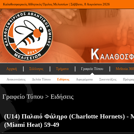
Καλαθοσφαιρικός Αθλητικός Όμιλος Μελισσίων | Σάββατο, 8 Αυγούστου 2026
Αρχική
Σύλλογος
Τμήματα
Γραφείο Τύπου
Melissia 360
Ανακοινώσεις
Δελτία Τύπου
Ειδήσεις
Αφιερώματα
Συνεντεύξεις
Πρόγρα
Γραφείο Τύπου > Ειδήσεις
(U14) Παλαιό Φάληρο (Charlotte Hornets) - 
(Miami Heat) 59-49